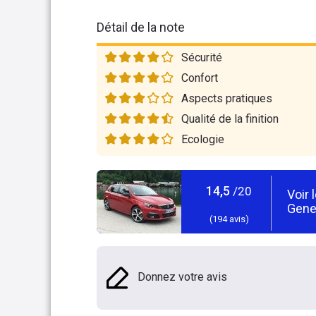
Détail de la note
Sécurité
Confort
Aspects pratiques
Qualité de la finition
Ecologie
14,5
/20
Voir 
Gene
(
194
avis)
Donnez votre avis