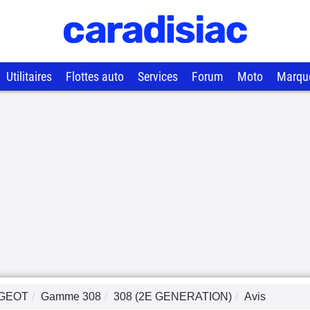
Utilitaires
Flottes auto
Services
Forum
Moto
Marqu
GEOT
Gamme
308
308 (2E GENERATION)
Avis