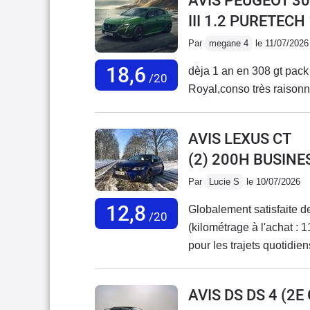
AVIS PEUGEOT 30
III 1.2 PURETECH
Par
megane 4
le 11/07/2026
18,6
dèja 1 an en 308 gt pack t
/20
Royal,conso très raisonnab
AVIS LEXUS CT
(2) 200H BUSINE
Par
Lucie S
le 10/07/2026
12,8
Globalement satisfaite d
/20
(kilométrage à l'achat : 1
pour les trajets quotidie
maintenant à 117 000 km
manuelle avec moteur Pu
AVIS DS DS 4 (2
changé la vie (plus de con