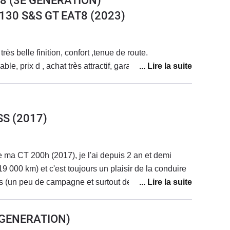
8 (3E GENERATION)
 130 S&S GT EAT8
(2023)
rès belle finition, confort ,tenue de route.
le, prix d , achat très attractif, garantie 10 ans
SS
(2017)
e ma CT 200h (2017), je l'ai depuis 2 an et demi
19 000 km) et c'est toujours un plaisir de la conduire
ns (un peu de campagne et surtout de la ville, je suis
 sur le compteur). Je suis passée d'une essence
reTech à une hybride automatique et cela m'a
E GENERATION)
fort, conduite fluide... Et au revoir les problèmes !!).