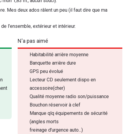
c mon 1,83 m., aucun souci).
ière. Mes deux ados râlent un peu (il faut dire que ma
e l'ensemble, extérieur et intérieur.
N'a pas aimé
Habitabilité arrière moyenne
Banquette arrière dure
GPS peu évolué
on
Lecteur CD seulement dispo en
ment
accessoire(cher)
Qualité moyenne radio son/puissance
Bouchon réservoir à clef
Manque qlq équipements de sécurité
(angles morts
freinage d'urgence auto...)