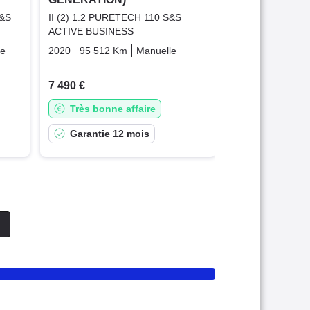
Garantie 1
S&S
II (2) 1.2 PURETECH 110 S&S
ACTIVE BUSINESS
ue
Diesel
2020
95 512 Km
Manuelle
Essence
7 490 €
Très bonne affaire
Garantie 12 mois