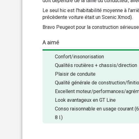
doit dépendre de la taille du conducteur; ave
Le seul hic est l'habitabilité moyenne à l'arr
précèdente voiture était un Scenic Xmod).
Bravo Peugeot pour la construction sérieuse d
A aimé
Confort/insonorisation
Qualités routières + chassis/direction
Plaisir de conduite
Qualité générale de construction/finiti
Excellent moteur/performances/agré
Look avantageux en GT Line
Conso raisonnable en usage courant (6
8 l.)