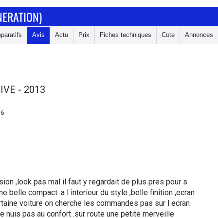
NERATION)
paratifs
Avis
Actu
Prix
Fiches techniques
Cote
Annonces
IVE - 2013
36
on ,look pas mal il faut y regardait de plus pres pour s
e belle compact .a l interieur du style ,belle finition ,ecran
 certaine voiture on cherche les commandes pas sur l ecran
e nuis pas au confort .sur route une petite merveille