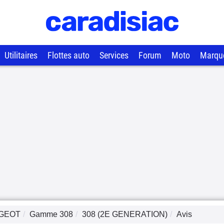
Utilitaires
Flottes auto
Services
Forum
Moto
Marqu
GEOT
Gamme
308
308 (2E GENERATION)
Avis