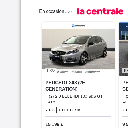
En occasion
avec
PRO
P
PEUGEOT 308 (2E
PE
GENERATION)
G
II (2) 2.0 BLUEHDI 180 S&S GT
II
EAT8
AC
2018
109 100 Km
Automatique
Diesel
20
15 199 €
9 