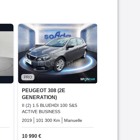
PRO
PEUGEOT 308
GENERATION
II (2) 1.2 PURE
ALLURE EURO6
2018
40 629 K
10 599 €
PRO
Offre équit
PEUGEOT 308 (2E
GENERATION)
II (2) 1.5 BLUEHDI 100 S&S
ACTIVE BUSINESS
Diesel
2019
101 300 Km
Manuelle
Diesel
10 990 €