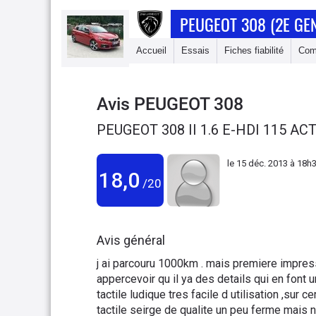
PEUGEOT 308 (2E GE
Accueil
Essais
Fiches fiabilité
Com
Avis
PEUGEOT 308
PEUGEOT 308 II 1.6 E-HDI 115 ACT
le
15 déc. 2013 à 18h
18,0
/20
Avis général
j ai parcouru 1000km . mais premiere impressi
appercevoir qu il ya des details qui en font un
tactile ludique tres facile d utilisation ,sur
tactile seirge de qualite un peu ferme mais n