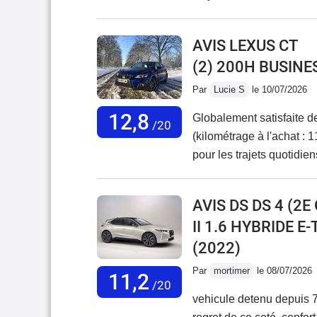
AVIS LEXUS CT
(2) 200H BUSINE
Par
Lucie S
le 10/07/2026
12,8
Globalement satisfaite d
/20
(kilométrage à l'achat : 1
pour les trajets quotidie
maintenant à 117 000 km
manuelle avec moteur Pu
AVIS DS DS 4 (2
changé la vie (plus de con
II 1.6 HYBRIDE 
Pour la consommation, j'
(2022)
les modes éco sur les voi
haut mais dans la moyen
Par
mortimer
le 08/07/2026
11,2
d'autres avis, je trouve 
/20
vehicule detenu depuis 
agréable, on n'est pas 