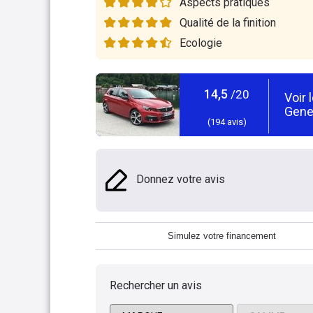
Aspects pratiques
Qualité de la finition
Ecologie
14,5
/20
Voir 
Gene
(
194
avis)
Donnez votre avis
Simulez votre financement
Rechercher un avis