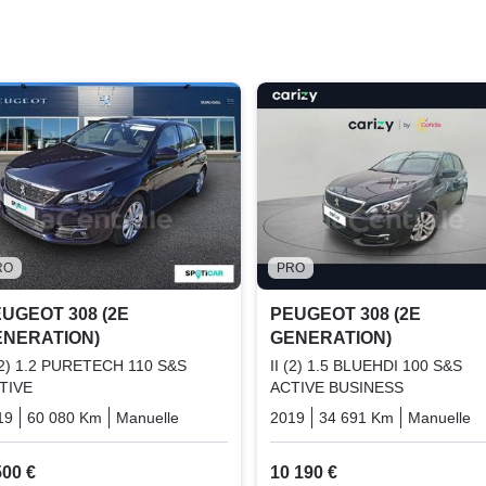
RO
PRO
UGEOT 308 (2E
PEUGEOT 308 (2E
ENERATION)
GENERATION)
 (2) 1.2 PURETECH 110 S&S
II (2) 1.5 BLUEHDI 100 S&S
TIVE
ACTIVE BUSINESS
19
60 080 Km
Manuelle
Essence
2019
34 691 Km
Manuelle
500 €
10 190 €