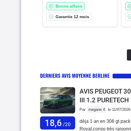
Bonne affaire
Garantie 12 mois
DERNIERS AVIS MOYENNE BERLINE
AVIS PEUGEOT 30
III 1.2 PURETECH
Par
megane 4
le 11/07/2026
18,6
dèja 1 an en 308 gt pack t
/20
Royal,conso très raisonnab