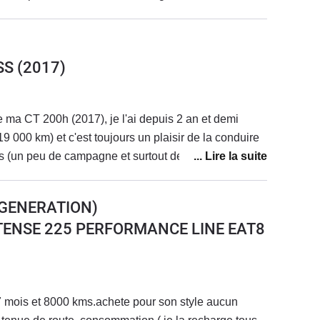
SS
(2017)
e ma CT 200h (2017), je l'ai depuis 2 an et demi
19 000 km) et c'est toujours un plaisir de la conduire
ns (un peu de campagne et surtout de la ville, je suis
 sur le compteur). Je suis passée d'une essence
reTech à une hybride automatique et cela m'a
E GENERATION)
fort, conduite fluide... Et au revoir les problèmes !!).
E-TENSE 225 PERFORMANCE LINE EAT8
ai une conduite assez dynamique et je n'aime pas
tures. Je suis à 5,6L/100 au max., ce qui est un peu
ne pour ce modèle il me semble. Contrairement à
que les dos d'âne se prennent bien et que c'est
7 mois et 8000 kms.achete pour son style aucun
sur des suspensions fermes en comparaison avec