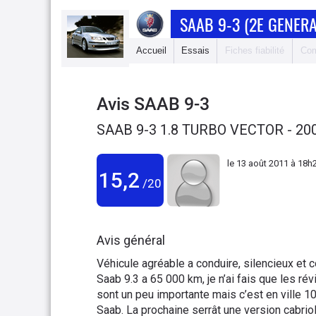
SAAB 9-3 (2E GENERA
Accueil
Essais
Fiches fiabilité
Com
Avis
SAAB 9-3
SAAB 9-3 1.8 TURBO VECTOR - 20
le
13 août 2011 à 18h
15,2
/20
Avis général
Véhicule agréable a conduire, silencieux et 
Saab 9.3 a 65 000 km, je n’ai fais que les r
sont un peu importante mais c’est en ville 1
Saab. La prochaine serrât une version cabriol