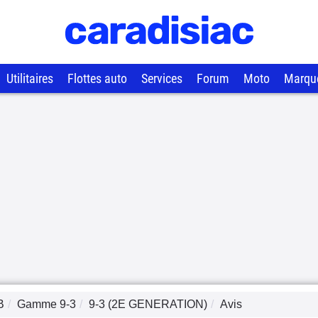
Utilitaires
Flottes auto
Services
Forum
Moto
Marqu
B
Gamme
9-3
9-3 (2E GENERATION)
Avis