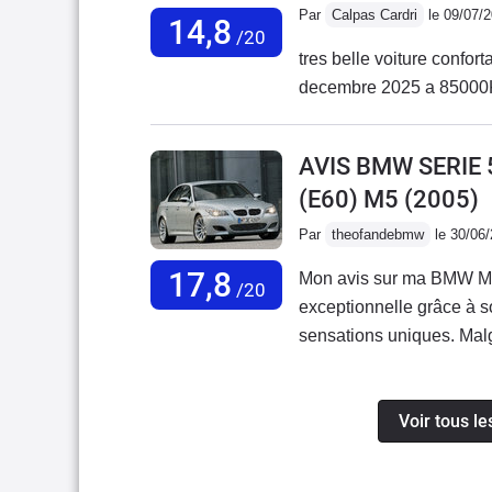
Par
Calpas Cardri
le 09/07/
14,8
/20
tres belle voiture confor
AVIS BMW SERIE 
(E60) M5
(2005)
Par
theofandebmw
le 30/06
17,8
Mon avis sur ma BMW M
/20
exceptionnelle grâce à 
sensations uniques. Malgr
au quotidien.Concernant 
cause du système Vanos. 
Voir tous le
cela n’enlève pas le plai
de ma M5 est d’environ 1
une voiture équipée d’un