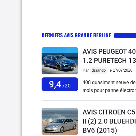
DERNIERS AVIS GRANDE BERLINE
AVIS PEUGEOT 4
1.2 PURETECH 1
Par
dsrando
le 17/07/2026
9,4
408 quasiment neuve de
/20
mois pour panne électro
AVIS CITROEN C5
II (2) 2.0 BLUEH
BV6
(2015)