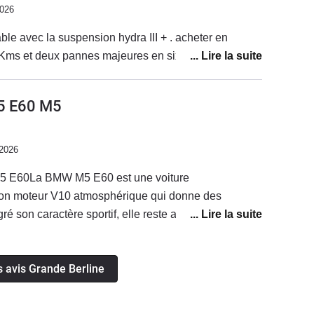
2026
table avec la suspension hydra III + . acheter en
decembre 2025 a 85000Kms et deux pannes majeures en six mois .
5 E60 M5
/2026
5 E60La BMW M5 E60 est une voiture
son moteur V10 atmosphérique qui donne des
é son caractère sportif, elle reste agréable à utiliser
les pannes, je suis tombé en panne deux fois à
C’est un point à surveiller sur ce modèle, même si
s avis Grande Berline
sir de conduire cette voiture.La consommation réelle
4,6 litres aux 100 km, ce qui reste raisonnable pour
 V10 de cette puissance.Parmi les petits plus de mon