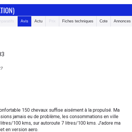
TION)
paratifs
Avis
Actu
Prix
Fiches techniques
Cote
Annonces
03
27
confortable 150 chevaux suffise aisément à la propulsé. Ma
évisions jamais eu de problème, les consommations en ville
0litres/100 kms, sur autoroute 7 litres/100 kms. J’adore ma
et en version aero.