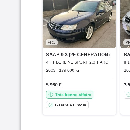
PRO
P
SAAB 9-3 (2E GENERATION)
SA
4 PT BERLINE SPORT 2.0 T ARC
II
2003
179 000 Km
Automatique
Essence
20
5 980 €
3 
Très bonne affaire
Garantie 6 mois