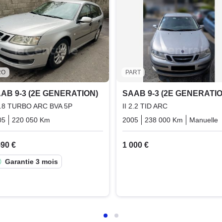
RO
PART
AB 9-3 (2E GENERATION)
SAAB 9-3 (2E GENERATIO
 1.8 TURBO ARC BVA 5P
II 2.2 TID ARC
05
220 050 Km
Automatique
Essence
2005
238 000 Km
Manuelle
590 €
1 000 €
Garantie 3 mois