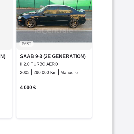
II 1.9 TID 150 V
2006
282 000 
1 700 €
PART
N)
SAAB 9-3 (2E GENERATION)
II 2.0 TURBO AERO
Diesel
2003
290 000 Km
Manuelle
Essence
4 000 €