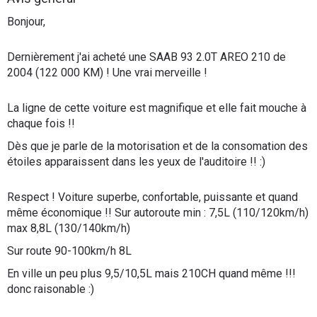
Flottes
Bonjour,
Auto
Dernièrement j'ai acheté une SAAB 93 2.0T AREO 210 de
Services
2004 (122 000 KM) ! Une vrai merveille !
Forum
La ligne de cette voiture est magnifique et elle fait mouche à
chaque fois !!
Moto
Dès que je parle de la motorisation et de la consomation des
étoiles apparaissent dans les yeux de l'auditoire !! :)
Marques
Respect ! Voiture superbe, confortable, puissante et quand
même économique !! Sur autoroute min : 7,5L (110/120km/h)
max 8,8L (130/140km/h)
Sur route 90-100km/h 8L
En ville un peu plus 9,5/10,5L mais 210CH quand même !!!
donc raisonable :)