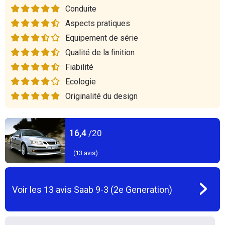
Conduite
Aspects pratiques
Equipement de série
Qualité de la finition
Fiabilité
Ecologie
Originalité du design
16,4
/20
(
13
avis)
Voir les
13
avis
Saab 9-3 (2e Generation)