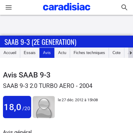
Connexion / Inscription
SAAB 9-3 (2E GENERATION)
Accueil
Accueil
Essais
Avis
Actu
Fiches techniques
Cote
An
Actu
Essais
Avis
SAAB 9-3
SAAB 9-3 2.0 TURBO AERO - 2004
Guide
d'achat
le
27 déc. 2012 à 15h08
18,0
/20
Electriques
Utilitaires
Avis général