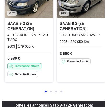
PRO
PRO
SAAB 9-3 (2E
SAAB 9-3 (2E
GENERATION)
GENERATION)
4 PT BERLINE SPORT 2.0
II 1.8 TURBO ARC BVA 5P
T ARC
2005
220 050 Km
Automati
2003
179 000 Km
Automatique
Essence
3 590 €
5 980 €
Garantie 3 mois
Très bonne affaire
Garantie 6 mois
Toutes les annonces Saab 9-3 (2e Generation)