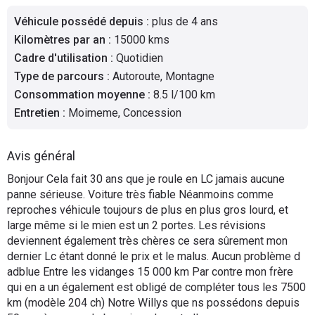
Flottes
Véhicule possédé depuis
:
plus de 4 ans
Auto
Kilomètres par an
:
15000 kms
Cadre d'utilisation
:
Quotidien
Services
Type de parcours
:
Autoroute, Montagne
Consommation moyenne
:
8.5 l/100 km
Forum
Entretien
:
Moimeme, Concession
Moto
Avis général
Marques
Bonjour Cela fait 30 ans que je roule en LC jamais aucune
panne sérieuse. Voiture très fiable Néanmoins comme
reproches véhicule toujours de plus en plus gros lourd, et
large même si le mien est un 2 portes. Les révisions
deviennent également très chères ce sera sûrement mon
dernier Lc étant donné le prix et le malus. Aucun problème d
adblue Entre les vidanges 15 000 km Par contre mon frère
qui en a un également est obligé de compléter tous les 7500
km (modèle 204 ch) Notre Willys que ns possédons depuis