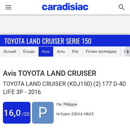
Connexion / Inscription
TOYOTA LAND CRUISER SERIE 150
Accueil
Accueil
Essais
Avis
Actu
Prix
Fiches techniques
Cot
Actu
Essais
Avis
TOYOTA LAND CRUISER
TOYOTA LAND CRUISER (KDJ150) (2) 177 D-4D
Guide
LIFE 3P - 2016
d'achat
Par
Philippe
Electriques
16,0
/20
le
9 janv. 2024 à 16h25
Utilitaires