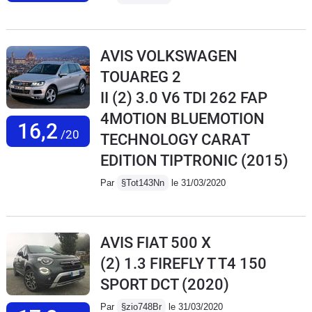
AVIS VOLKSWAGEN
TOUAREG 2
II (2) 3.0 V6 TDI 262 FAP
4MOTION BLUEMOTION
16,2
/20
TECHNOLOGY CARAT
EDITION TIPTRONIC
(2015)
Par
§Tot143Nn
le 31/03/2020
AVIS FIAT 500 X
(2) 1.3 FIREFLY T T4 150
SPORT DCT
(2020)
Par
§zio748Br
le 31/03/2020