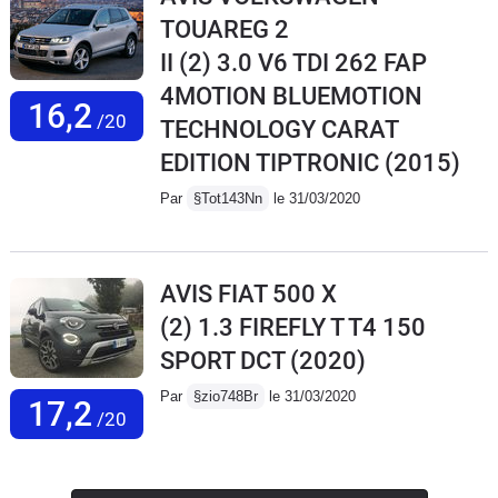
TOUAREG 2
II (2) 3.0 V6 TDI 262 FAP
4MOTION BLUEMOTION
16,2
/20
TECHNOLOGY CARAT
EDITION TIPTRONIC
(2015)
Par
§Tot143Nn
le 31/03/2020
AVIS FIAT 500 X
(2) 1.3 FIREFLY T T4 150
SPORT DCT
(2020)
Par
§zio748Br
le 31/03/2020
17,2
/20