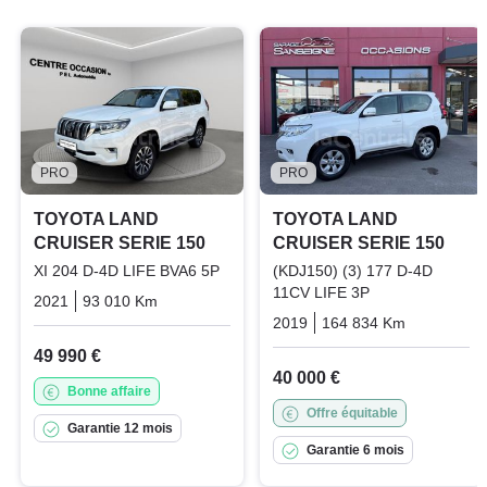
PRO
PRO
TOYOTA LAND
TOYOTA LAND
CRUISER SERIE 150
CRUISER SERIE 150
XI 204 D-4D LIFE BVA6 5P
(KDJ150) (3) 177 D-4D
11CV LIFE 3P
2021
93 010 Km
Automatique
Diesel
2019
164 834 Km
Manuelle
49 990 €
40 000 €
Bonne affaire
Offre équitable
Garantie 12 mois
Garantie 6 mois