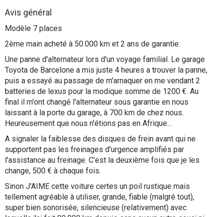
Flottes
Avis général
Auto
Modèle 7 places
2ème main acheté à 50.000 km et 2 ans de garantie.
Services
Une panne d'alternateur lors d'un voyage familial. Le garage
Toyota de Barcelone a mis juste 4 heures a trouver la panne,
Forum
puis a essayé au passage de m'arnaquer en me vendant 2
batteries de lexus pour la modique somme de 1200 €. Au
Moto
final il m'ont changé l'alternateur sous garantie en nous
laissant à la porte du garage, à 700 km de chez nous.
Marques
Heureusement que nous n'étions pas en Afrique...
A signaler la faiblesse des disques de frein avant qui ne
supportent pas les freinages d'urgence amplifiés par
l'assistance au freinage. C'est la deuxième fois que je les
change, 500 € à chaque fois.
Sinon J'AIME cette voiture certes un poil rustique mais
tellement agréable à utiliser, grande, fiable (malgré tout),
super bien sonorisée, silencieuse (relativement) avec