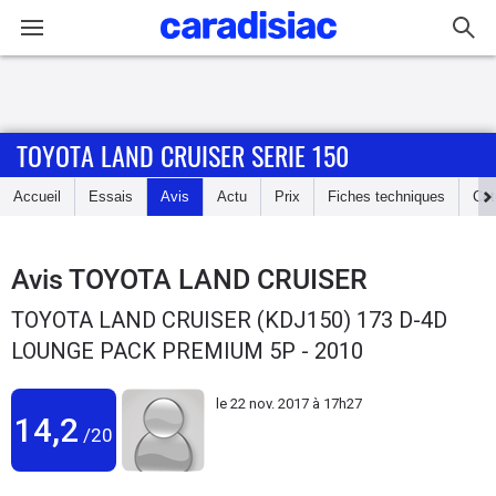
Connexion / Inscription
TOYOTA LAND CRUISER SERIE 150
Accueil
Accueil
Essais
Avis
Actu
Prix
Fiches techniques
Cot
Actu
Essais
Avis
TOYOTA LAND CRUISER
TOYOTA LAND CRUISER (KDJ150) 173 D-4D
Guide
LOUNGE PACK PREMIUM 5P - 2010
d'achat
le
22 nov. 2017 à 17h27
Electriques
14,2
/20
Utilitaires