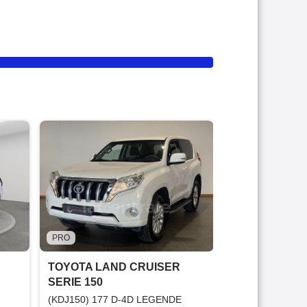
PRO
TOYOTA LAN
SERIE 150
(KDJ150) (3) 1
PACK TECHNO 
2016
186 000 
38 990 €
PRO
Bonne affai
TOYOTA LAND CRUISER
SERIE 150
Garantie 1
(KDJ150) 177 D-4D LEGENDE