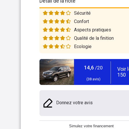
Détail de la note
Sécurité
Confort
Aspects pratiques
Qualité de la finition
Ecologie
14,6
/20
Voir 
150
(
38
avis)
Donnez votre avis
Simulez votre financement