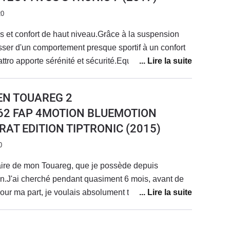
20
 et confort de haut niveau.Grâce à la suspension
ser d'un comportement presque sportif à un confort
tro apporte sérénité et sécurité.Equipement complet
adaptatif.Le système multimédia est un peu dépassé
donc les dernières fonctions de votre
EN TOUAREG 2
ème rencontré.
I 262 FAP 4MOTION BLUEMOTION
AT EDITION TIPTRONIC
(2015)
0
aire de mon Touareg, que je possède depuis
n.J'ai cherché pendant quasiment 6 mois, avant de
Pour ma part, je voulais absolument trouver un
avec un historique limpide.J'ai eu la chance et la
véhicule ayant uniquement appartenu à des