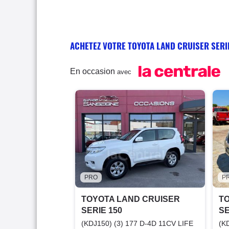
ACHETEZ VOTRE TOYOTA LAND CRUISER SERI
En occasion
avec
PRO
P
TOYOTA LAND CRUISER
T
SERIE 150
SE
(KDJ150) (3) 177 D-4D 11CV LIFE
(K