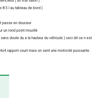
encieux ( un vrai salon )
e 8.5 l au tableau de bord )
ut passe en douceur
ur un rond point mouillé
 sans doute du a la hauteur du véhicule ) ceci dit ce n est
e 4x4 rapport court mais on sent une motricité puissante .