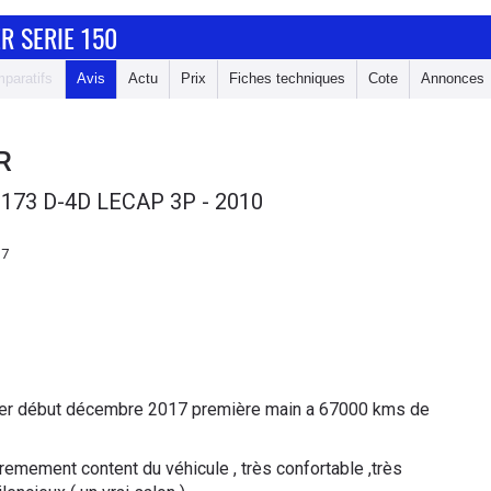
R SERIE 150
paratifs
Avis
Actu
Prix
Fiches techniques
Cote
Annonces
R
173 D-4D LECAP 3P - 2010
17
culier début décembre 2017 première main a 67000 kms de
tremement content du véhicule , très confortable ,très