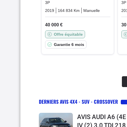
3P
3P
2019
164 834 Km
Manuelle
Diesel
20
40 000 €
30
Offre équitable
Garantie 6 mois
DERNIERS AVIS 4X4 - SUV - CROSSOVER
AVIS AUDI A6 (4
IV (2) 3.0 TDI 2