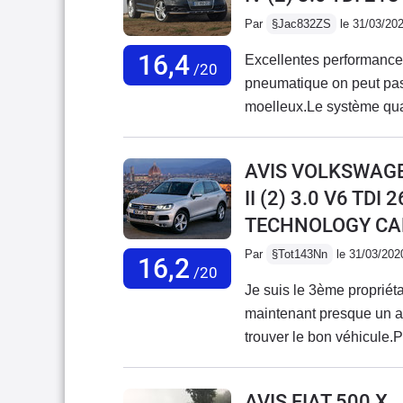
Par
§Jac832ZS
le 31/03/20
16,4
Excellentes performances
/20
pneumatique on peut pas
moelleux.Le système quat
sauf manque régulateur 
mais inclut Audroid auto 
AVIS VOLKSWAG
smartphone.Aucun probl
II (2) 3.0 V6 TD
TECHNOLOGY CAR
Par
§Tot143Nn
le 31/03/202
16,2
/20
Je suis le 3ème propriét
maintenant presque un a
trouver le bon véhicule.
véhicule origine France, 
patience de trouver un 
AVIS FIAT 500 X