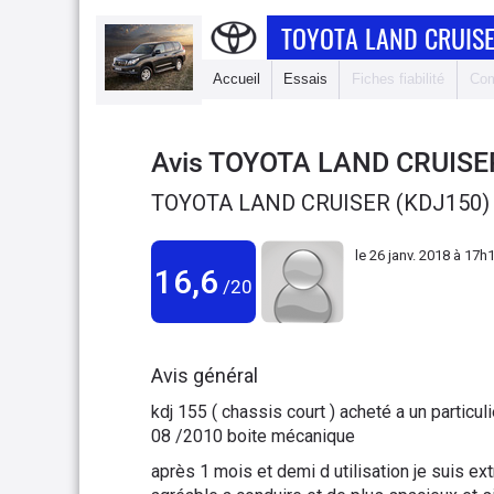
TOYOTA LAND CRUISE
Accueil
Essais
Fiches fiabilité
Com
Avis
TOYOTA LAND CRUISE
TOYOTA LAND CRUISER (KDJ150) 
le
26 janv. 2018 à 17h
16,6
/20
Avis général
kdj 155 ( chassis court ) acheté a un parti
08 /2010 boite mécanique
après 1 mois et demi d utilisation je suis ex