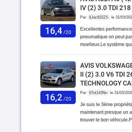
IV (2) 3.0 TDI 2
Par
§Jac832ZS
le 31/03/20
16,4
Excellentes performances
/20
pneumatique on peut pas
moelleux.Le système quat
sauf manque régulateur 
mais inclut Audroid auto 
AVIS VOLKSWAG
smartphone.Aucun probl
II (2) 3.0 V6 TD
TECHNOLOGY CAR
Par
§Tot143Nn
le 31/03/202
16,2
/20
Je suis le 3ème propriét
maintenant presque un a
trouver le bon véhicule.
véhicule origine France, 