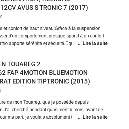
18 12CV AVUS S TRONIC 7
(2017)
20
 et confort de haut niveau.Grâce à la suspension
ser d'un comportement presque sportif à un confort
tro apporte sérénité et sécurité.Equipement complet
adaptatif.Le système multimédia est un peu dépassé
donc les dernières fonctions de votre
EN TOUAREG 2
ème rencontré.
I 262 FAP 4MOTION BLUEMOTION
AT EDITION TIPTRONIC
(2015)
0
aire de mon Touareg, que je possède depuis
n.J'ai cherché pendant quasiment 6 mois, avant de
Pour ma part, je voulais absolument trouver un
avec un historique limpide.J'ai eu la chance et la