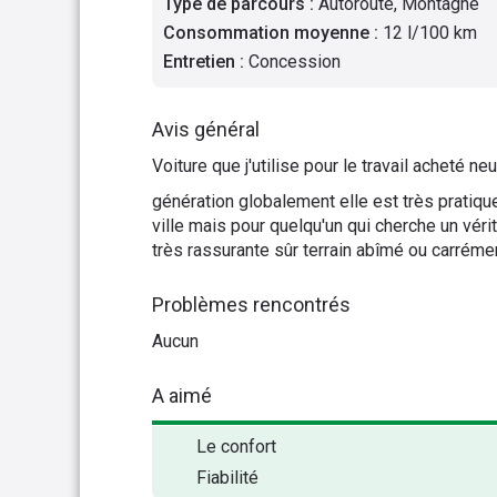
Type de parcours
:
Autoroute, Montagne
Consommation moyenne
:
12 l/100 km
Entretien
:
Concession
Avis général
Voiture que j'utilise pour le travail acheté
génération globalement elle est très pratique,
ville mais pour quelqu'un qui cherche un véri
très rassurante sûr terrain abîmé ou carréme
Problèmes rencontrés
Aucun
A aimé
Le confort
Fiabilité