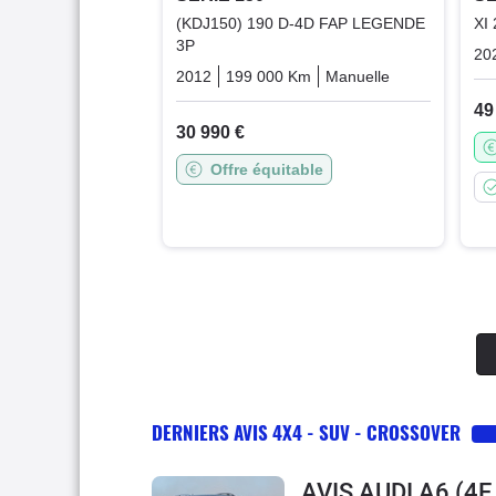
(KDJ150) 190 D-4D FAP LEGENDE
XI
3P
20
2012
199 000 Km
Manuelle
Diesel
49
30 990 €
Offre équitable
DERNIERS AVIS 4X4 - SUV - CROSSOVER
AVIS AUDI A6 (4