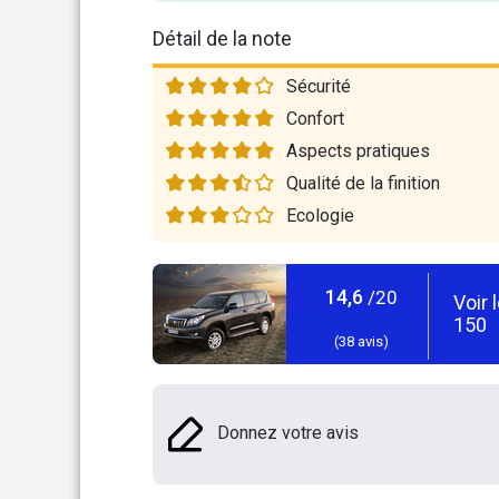
Détail de la note
Sécurité
Confort
Aspects pratiques
Qualité de la finition
Ecologie
14,6
/20
Voir 
150
(
38
avis)
Donnez votre avis