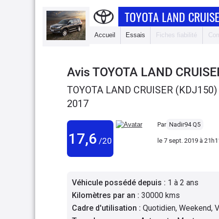
TOYOTA LAND CRUISE
Accueil
Essais
Fiches fiabilité
Com
Avis
TOYOTA LAND CRUISE
TOYOTA LAND CRUISER (KDJ150) 
2017
Par
Nadir94 Q5
17,6
/20
le
7 sept. 2019 à 21h1
Véhicule possédé depuis
:
1 à 2 ans
Kilomètres par an
:
30000 kms
Cadre d'utilisation
:
Quotidien, Weekend, 