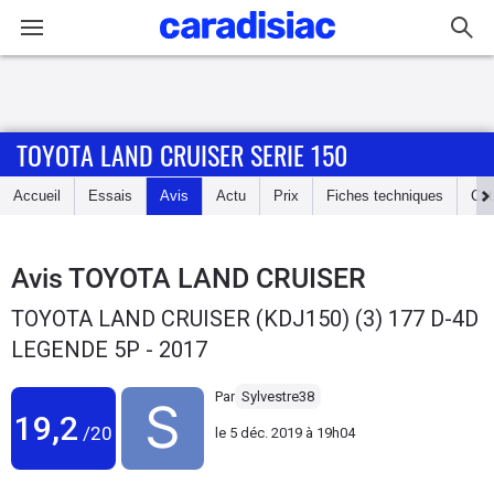
Connexion / Inscription
TOYOTA LAND CRUISER SERIE 150
Accueil
Accueil
Essais
Avis
Actu
Prix
Fiches techniques
Cot
Actu
Essais
Avis
TOYOTA LAND CRUISER
TOYOTA LAND CRUISER (KDJ150) (3) 177 D-4D
Guide
LEGENDE 5P - 2017
d'achat
Par
Sylvestre38
Electriques
19,2
/20
le
5 déc. 2019 à 19h04
Utilitaires