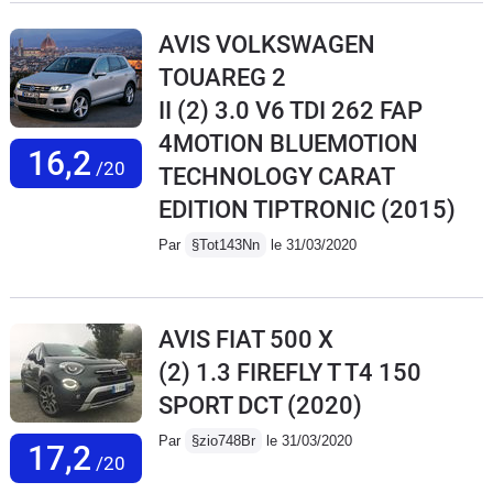
AVIS VOLKSWAGEN
TOUAREG 2
II (2) 3.0 V6 TDI 262 FAP
4MOTION BLUEMOTION
16,2
/20
TECHNOLOGY CARAT
EDITION TIPTRONIC
(2015)
Par
§Tot143Nn
le 31/03/2020
AVIS FIAT 500 X
(2) 1.3 FIREFLY T T4 150
SPORT DCT
(2020)
Par
§zio748Br
le 31/03/2020
17,2
/20