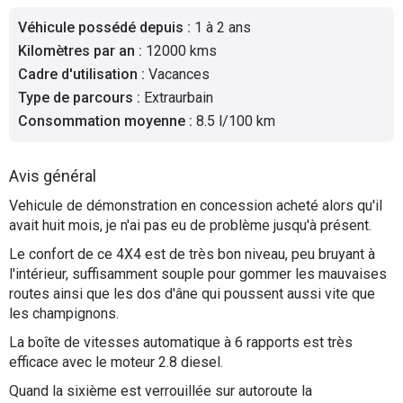
Flottes
Véhicule possédé depuis
:
1 à 2 ans
Auto
Kilomètres par an
:
12000 kms
Cadre d'utilisation
:
Vacances
Services
Type de parcours
:
Extraurbain
Consommation moyenne
:
8.5 l/100 km
Forum
Avis général
Moto
Vehicule de démonstration en concession acheté alors qu'il
avait huit mois, je n'ai pas eu de problème jusqu'à présent.
Marques
Le confort de ce 4X4 est de très bon niveau, peu bruyant à
l'intérieur, suffisamment souple pour gommer les mauvaises
routes ainsi que les dos d'âne qui poussent aussi vite que
les champignons.
La boîte de vitesses automatique à 6 rapports est très
efficace avec le moteur 2.8 diesel.
Quand la sixième est verrouillée sur autoroute la