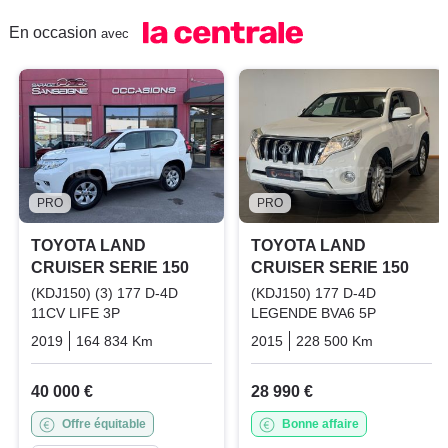
En occasion
avec
PRO
PRO
TOYOTA LAND
TOYOTA LAND
CRUISER SERIE 150
CRUISER SERIE 150
(KDJ150) (3) 177 D-4D
(KDJ150) 177 D-4D
11CV LIFE 3P
LEGENDE BVA6 5P
2019
164 834 Km
Manuelle
Diesel
2015
228 500 Km
Automati
40 000 €
28 990 €
Offre équitable
Bonne affaire