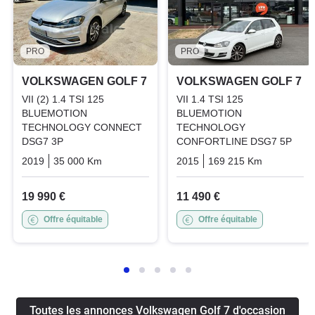
PRO
PRO
VOLKSWAGEN GOLF 7
VOLKSWAGEN GOLF 7
VII (2) 1.4 TSI 125
VII 1.4 TSI 125
BLUEMOTION
BLUEMOTION
TECHNOLOGY CONNECT
TECHNOLOGY
DSG7 3P
CONFORTLINE DSG7 5P
2019
35 000 Km
Automatique
Essence
2015
169 215 Km
Automati
19 990 €
11 490 €
Offre équitable
Offre équitable
Toutes les annonces Volkswagen Golf 7 d'occasion