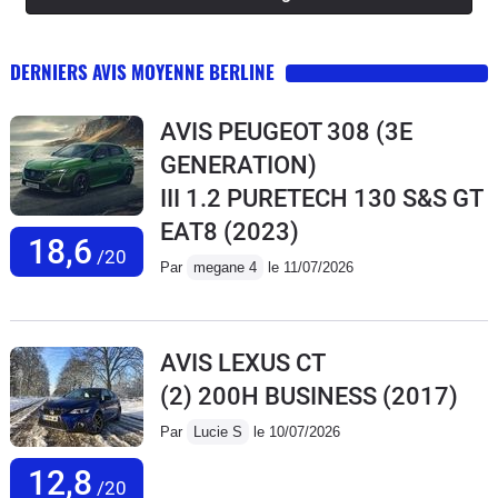
DERNIERS AVIS MOYENNE BERLINE
AVIS PEUGEOT 308 (3E
GENERATION)
III 1.2 PURETECH 130 S&S GT
EAT8
(2023)
18,6
/20
Par
megane 4
le 11/07/2026
AVIS LEXUS CT
(2) 200H BUSINESS
(2017)
Par
Lucie S
le 10/07/2026
12,8
/20