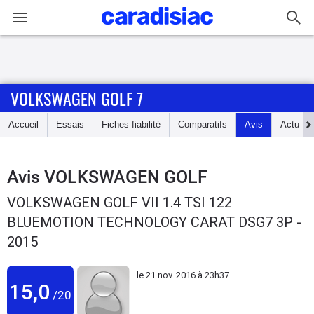
Connexion / Inscription
VOLKSWAGEN GOLF 7
Accueil
Accueil
Essais
Fiches fiabilité
Comparatifs
Avis
Actu
Actu
Essais
Avis
VOLKSWAGEN GOLF
VOLKSWAGEN GOLF VII 1.4 TSI 122
Guide
BLUEMOTION TECHNOLOGY CARAT DSG7 3P -
d'achat
2015
Electriques
le
21 nov. 2016 à 23h37
15,0
Utilitaires
/20