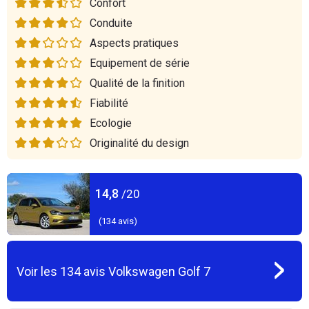
Confort
Conduite
Aspects pratiques
Equipement de série
Qualité de la finition
Fiabilité
Ecologie
Originalité du design
14,8
/20
(
134
avis)
Voir les
134
avis
Volkswagen Golf 7