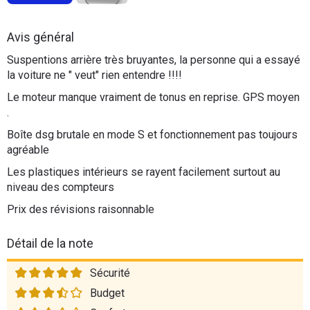
Flottes
Auto
Avis général
Suspentions arrière très bruyantes, la personne qui a essayé
Services
la voiture ne " veut" rien entendre !!!!
Le moteur manque vraiment de tonus en reprise. GPS moyen
Forum
.
Boîte dsg brutale en mode S et fonctionnement pas toujours
Moto
agréable
Les plastiques intérieurs se rayent facilement surtout au
Marques
niveau des compteurs
Prix des révisions raisonnable
Détail de la note
Sécurité
Budget