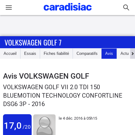
Connexion / Inscription
VOLKSWAGEN GOLF 7
Accueil
Accueil
Essais
Fiches fiabilité
Comparatifs
Avis
Actu
Actu
Essais
Avis
VOLKSWAGEN GOLF
VOLKSWAGEN GOLF VII 2.0 TDI 150
Guide
BLUEMOTION TECHNOLOGY CONFORTLINE
d'achat
DSG6 3P - 2016
Electriques
le
4 déc. 2016 à 05h15
17,0
Utilitaires
/20