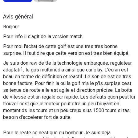
Flottes
Auto
Avis général
Bonjour
Services
Pour info il s'agit de la version match.
Forum
Pour moi l'achat de cette golf est une tres tres bonne
surprise. Il faut dire que cette version est tres bien équipé.
Moto
Je suis don ravi de tte la technologie embarquée, regulateur
adaptatif , le gps multimédia ainsi que car play. L'écran est
beau en terme de définition et reactif. Le son de est de tres
Marques
bonne facture. Pour finir la ou la golf m'a le p'is surpise cest
sa tenue de route,elle est agile et direction précise. La boite
de vitesse est un regale car rapide. Les defauts quon peut lui
trouver cest que le moteur peut être un peu bruyant en
montant ds les tours et un peu creux sius 1500 tours si tas
besoin d'accelerer fort de suite.
Pour le reste ce nest que du bonheur. Je suis deja