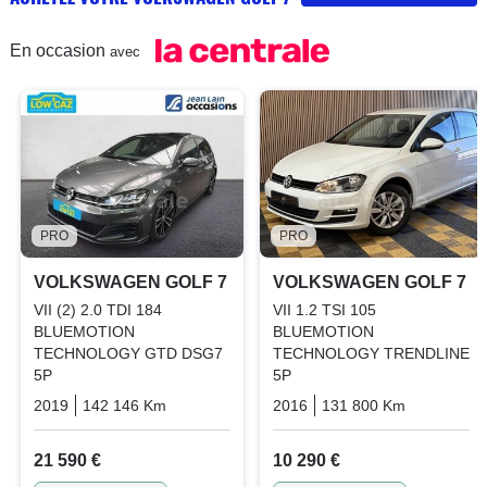
En occasion
avec
PRO
PRO
VOLKSWAGEN GOLF 7
VOLKSWAGEN GOLF 7
VII (2) 2.0 TDI 184
VII 1.2 TSI 105
BLUEMOTION
BLUEMOTION
TECHNOLOGY GTD DSG7
TECHNOLOGY TRENDLINE
5P
5P
2019
142 146 Km
Automatique
2016
Diesel
131 800 Km
Manuelle
21 590 €
10 290 €