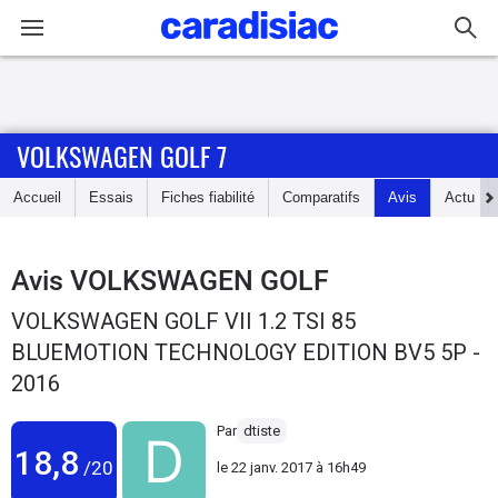
Connexion / Inscription
VOLKSWAGEN GOLF 7
Accueil
Accueil
Essais
Fiches fiabilité
Comparatifs
Avis
Actu
Actu
Essais
Avis
VOLKSWAGEN GOLF
VOLKSWAGEN GOLF VII 1.2 TSI 85
Guide
BLUEMOTION TECHNOLOGY EDITION BV5 5P -
d'achat
2016
Electriques
Par
dtiste
18,8
Utilitaires
/20
le
22 janv. 2017 à 16h49