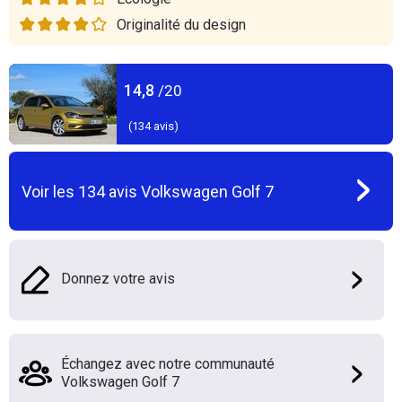
Originalité du design
14,8
/20
(
134
avis)
Voir les
134
avis
Volkswagen Golf 7
Donnez votre avis
Échangez avec notre communauté
Volkswagen Golf 7