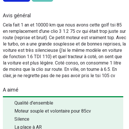
Flottes
Auto
Avis général
Cela fait 1 an et 10000 km que nous avons cette golf tsi 85
Services
en remplacement d'une clio 3 1.2 75 cv qui était trop juste sur
route (reprise et bruit). Ce petit moteur est vraiment top. Avec
Forum
le turbo, on a une grande souplesse et de bonnes reprises, la
voiture est très silencieuse (j'ai le même modèle en voiture
de fonction 1.6 TDI 110) et quel tracteur à coté, on sent que
Moto
la voiture est plus légère. Coté conso, on consomme 1 litre
de moins que la clio sur route. En ville, on tourne à 6.5. En
Marques
clair, je ne regrette pas de ne pas avoir pris le tsi 105 cv
A aimé
Qualité d'ensemble
Moteur souple et volontaire pour 85cv
Silence
La place à AR