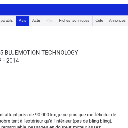
paratifs
Avis
Actu
Prix
Fiches techniques
Cote
Annonces
105 BLUEMOTION TECHNOLOGY
 - 2014
3
ant atteint près de 90 000 km, je ne puis que me féliciter de
re tant à l'extérieur qu'à l'intérieur (pas de bling bling).
7 remarquable, passages en douceur, moteur assez