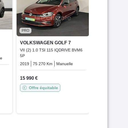
TECHNOLOGY 
BUSINESS DSG7
2019
107 300 
15 290 €
PRO
Offre équit
VOLKSWAGEN GOLF 7
VII (2) 1.0 TSI 115 IQDRIVE BVM6
5P
ue
Hybrid_essence_electric
2019
75 270 Km
Manuelle
Essence
15 990 €
Offre équitable