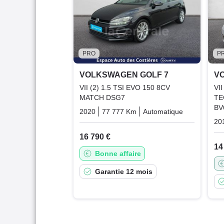
PRO
P
VOLKSWAGEN GOLF 7
V
VII (2) 1.5 TSI EVO 150 8CV
VI
MATCH DSG7
TE
BV
2020
77 777 Km
Automatique
Essence
20
16 790 €
14
Bonne affaire
Garantie 12 mois