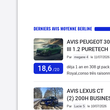
DERNIERS AVIS MOYENNE BERLINE
AVIS PEUGEOT 30
III 1.2 PURETECH
Par
megane 4
le 11/07/2026
18,6
dèja 1 an en 308 gt pack t
/20
Royal,conso très raisonnab
AVIS LEXUS CT
(2) 200H BUSINE
Par
Lucie S
le 10/07/2026