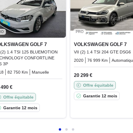
RO
PRO
OLKSWAGEN GOLF 7
VOLKSWAGEN GOLF 7
I (2) 1.4 TSI 125 BLUEMOTION
VII (2) 1.4 TSI 204 GTE DSG6
CHNOLOGY CONFORTLINE
2020
76 999 Km
Automatiq
6 3P
18
82 750 Km
Manuelle
Essence
20 299 €
Offre équitable
 490 €
Garantie 12 mois
Offre équitable
Garantie 12 mois