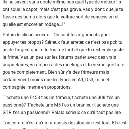
ils ne savent sans doute même pas quel type de moteur ils
ont sous le capot, mais c'est pas grave, vas y donc que je te
fasse des burns alors que la voiture sort de concession et
qu'elle est encore en rodage...!"
Putain le cliché sérieux... Où sont tes arguments pour
appuyer tes propos? Sérieux faut arreter, ce n'est pas pck tu
as de l'argent que tu te fout de tout et que tu recherche juste
la frime. Vas un peu sur les forums parler avec des vrais
proprietaires, va un peu a des meetings et tu verras que tu te
gourre completement. Bien sùr y'a des frimeurs mais
certainement moins que les types en A3, Ds3, mini et
compagnie, meme en proportions.
T'achete une F458 t'es un frimeur, t'achete une 308 t'es un
passionné? T'achete une M5 t'es un branleur t'achete une
GTR t'es un passionné? Ralala sérieux ce qu'il faut pas lire.
Ton comm n'est qu'un ramassis de jalousie c'est tout. Et c'est