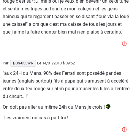
rouge c'est sur :D. mais oui je veux bien devenir un kéké tuné
et sentir mes tripes au fond de mon caleçon et les gens
haineux qui te regardent passer en se disant :"ouè vla la loué
une caisse!" alors que c'est ma caisse de tous les jours et
que j'aime la faire chanter bien mal n'en plaise à certains.
Par
§Un-055WR
Le 14/01/2013
à 09:52
"aux 24H du Mans, 90% des Ferrari sont possédé par des
jeunes (anglais surtout) fils à papa qui s'amusent à accéléré
entre deux feu rouge sur 50m pour amuser les filles à l'entrée
du circuit...!"
On doit pas aller au même 24h du Mans je crois !
T'es vraiment un cas à part toi !