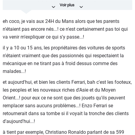
vrais passionnés" du Mans vont. A savoir les camping
Beausejour, karting Nord, ou autre...
eh coco, je vais aux 24H du Mans alors que tes parents
La où, comme le dit Doc Destin, les proprio de Ferrari,
n'étaient pas encore nés...! ce n'est certainement pas toi qui
Porsche, ou autre Morgan, s'entasse dans un terrain,
va venir m'expliquer ce qui s'y passe...!
rendu boueux par la pluie plutôt fréquente, au milieu de
tous les autres gens qui n'ont pas forcément les mêmes
il y a 10 ou 15 ans, les propriétaires des voitures de sports
moyens, mais simplement la même passion !
n'étaient vraiment que des passionnés qui respectaient la
mécanique en ne tirant pas à froid dessus comme des
Les "kéké" comme tu dis, font quelques run bien souvent à
malades...!
la demande des piétons, pour assouvir la passion des
autres !
et aujourd'hui, et bien les clients Ferrari, bah c'est les footeux,
les peoples et les nouveaux riches d'Asie et du Moyen
Et ces "kéké" se permettent une fois dans l'année de
Orient...! pour eux ce ne sont que des jouets qu'ils peuvent
s'amuser avec leurs voitures hors de prix en le faisant
remplacer sans aucuns problèmes...! Enzo Ferrari se
partager aux autres. Donc désolé si tu es trop aigri, mais
retournerait dans sa tombe si il voyait la tronche des clients
pour moi ces kéké la, ils participent activement à la beauté
d'aujourd'hui...!
et l'ambiance générale des 24h du Mans !
à tient par exemple, Christiano Ronaldo parlant de sa 599
Et au lieu de parler de manque de respect, regarde plutôt