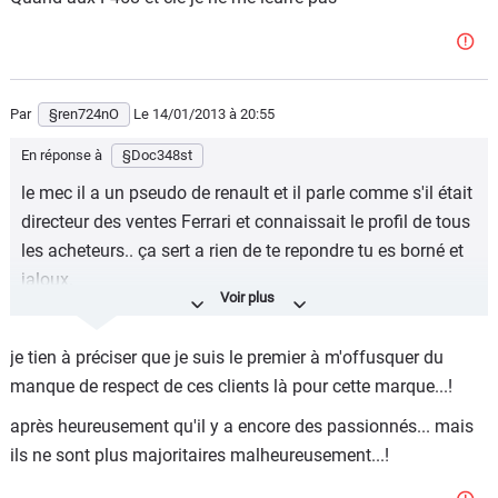
Par
§ren724nO
Le 14/01/2013
à 20:55
En réponse à
§Doc348st
le mec il a un pseudo de renault et il parle comme s'il était
directeur des ventes Ferrari et connaissait le profil de tous
les acheteurs.. ça sert a rien de te repondre tu es borné et
jaloux.
@17h16, exact, quand aux 24h motos a part une beuverie
sans nom c'est vraiment minable. Et pourtant les motards
je tien à préciser que je suis le premier à m'offusquer du
se disent plus "passionnés".
manque de respect de ces clients là pour cette marque...!
@17h33, j'espere que tu dis vrai, mais a part une F348
après heureusement qu'il y a encore des passionnés... mais
pour le moment c'est vraiment pas evident donc ça
ils ne sont plus majoritaires malheureusement...!
attendra. Quand aux F458 et cie je ne me leurre pas^^