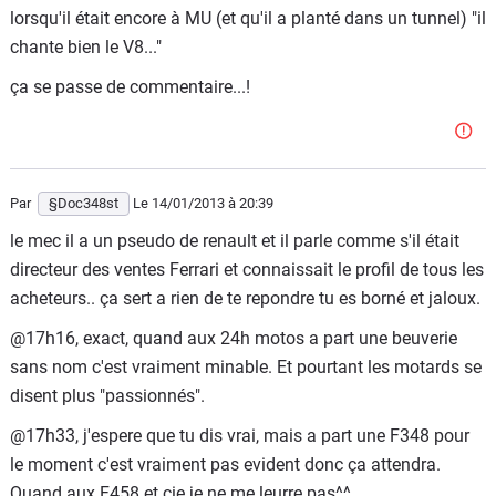
lorsqu'il était encore à MU (et qu'il a planté dans un tunnel) "il
ce qui se passe pendant les 24H du Mans moto, où la,
chante bien le V8..."
c'est un véritable désastre à tel point que la région à voulu
supprimer la course... (on ne compte plus les voitures
ça se passe de commentaire...!
brulées par les motards pendant les 24h) !
Enfin bref, tout ça pour dire que je pourrais jamais te
blairer
Par
§Doc348st
Le 14/01/2013
à 20:39
le mec il a un pseudo de renault et il parle comme s'il était
directeur des ventes Ferrari et connaissait le profil de tous les
acheteurs.. ça sert a rien de te repondre tu es borné et jaloux.
@17h16, exact, quand aux 24h motos a part une beuverie
sans nom c'est vraiment minable. Et pourtant les motards se
disent plus "passionnés".
@17h33, j'espere que tu dis vrai, mais a part une F348 pour
le moment c'est vraiment pas evident donc ça attendra.
Quand aux F458 et cie je ne me leurre pas^^