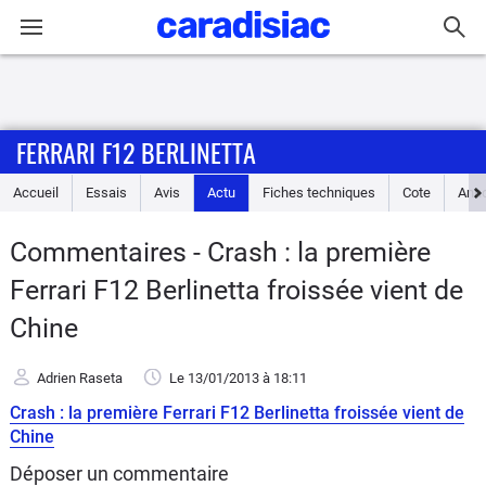
Connexion / Inscription
FERRARI F12 BERLINETTA
Accueil
Accueil
Essais
Avis
Actu
Fiches techniques
Cote
Ann
Actu
Commentaires - Crash : la première
Essais
Ferrari F12 Berlinetta froissée vient de
Guide
Chine
d'achat
Adrien Raseta
Le 13/01/2013
à 18:11
Electriques
Crash : la première Ferrari F12 Berlinetta froissée vient de
Chine
Utilitaires
Déposer un commentaire