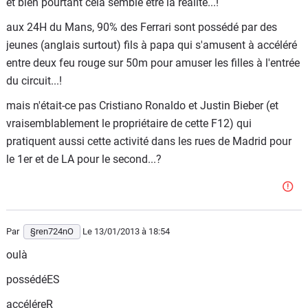
et bien pourtant cela semble être la réalité...!
- un nouveau riche, un footballeur, ou un people ne peut
aux 24H du Mans, 90% des Ferrari sont possédé par des
pas être un passionné de Ferrari. Ces 3 statuts l'interdisent
jeunes (anglais surtout) fils à papa qui s'amusent à accéléré
formellement.
entre deux feu rouge sur 50m pour amuser les filles à l'entrée
- l'auteur du commentaire connait Justin Bieber, puisqu'il
du circuit...!
semble savoir de source infaillible que celui-ci n'est pas un
mais n'était-ce pas Cristiano Ronaldo et Justin Bieber (et
passionné de sa Ferrari.
vraisemblablement le propriétaire de cette F12) qui
Renault72, merci pour ce beau ramassis d'inepties
pratiquent aussi cette activité dans les rues de Madrid pour
le 1er et de LA pour le second...?
Par
§ren724nO
Le 13/01/2013
à 18:54
oulà
possédéES
accéléreR