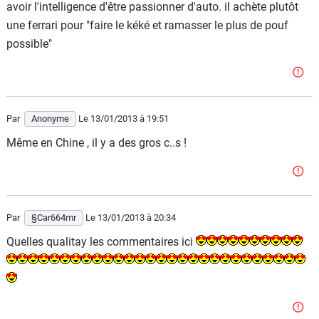
avoir l'intelligence d'être passionner d'auto. il achète plutôt
pas être un passionné de Ferrari. Ces 3 statuts l'interdisent
une ferrari pour "faire le kéké et ramasser le plus de pouf
formellement.
possible"
- l'auteur du commentaire connait Justin Bieber, puisqu'il
semble savoir de source infaillible que celui-ci n'est pas un
passionné de sa Ferrari.
Par
Anonyme
Le 13/01/2013
à 19:51
Renault72, merci pour ce beau ramassis d'inepties
Même en Chine , il y a des gros c..s !
Par
§Car664mr
Le 13/01/2013
à 20:34
Quelles qualitay les commentaires ici