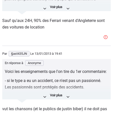
accéléré entre deux feu rouge sur 50m pour amuser les
filles à l'entrée du circuit...!
Sauf qu'aux 24H, 90% des Ferrari venant d'Angleterre sont
mais n'était-ce pas Cristiano Ronaldo et Justin Bieber (et
des voitures de location
vraisemblablement le propriétaire de cette F12) qui
pratiquent aussi cette activité dans les rues de Madrid
pour le 1er et de LA pour le second...?
Par
§ast435JN
Le 13/01/2013
à 19:41
En réponse à
Anonyme
Voici les enseignements que l'on tire du 1er commentaire:
- si le type a eu un accident, ce n'est pas un passionné.
Les passionnés sont protégés des accidents.
- un passionné d'une marque n'achète pas de voiture
neuve. Interdit !
vut les chansons (et le publics de justin biber) il ne doit pas
- un nouveau riche, un footballeur, ou un people ne peut