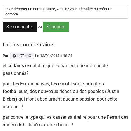
Flottes
Pour déposer un commentaire, veuillez vous
identifier
ou
créer un
Auto
compte
.
Se connecter
S'inscrire
ou
Services
Forum
Lire les commentaires
Par
§ren724nO
Le 13/01/2013
à 18:24
Moto
et certains osent dire que Ferrari est une marque de
passionnés?
Marques
pour les Ferrari neuves, les clients sont surtout ds
footballeurs, des nouveaux riches ou des peoples (Justin
Bieber) qui n'ont absolument aucune passion pour cette
marque...!
par contre le type qui va casser sa tirelire pour une Ferrari des
années 60... là c'est autre chose...!