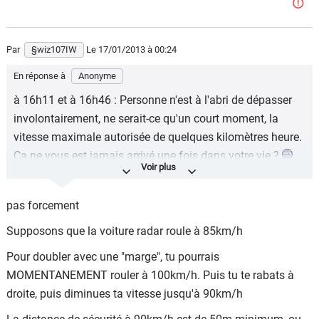
Par
§wiz107IW
Le 17/01/2013
à 00:24
En réponse à
Anonyme
à 16h11 et à 16h46 : Personne n'est à l'abri de dépasser
involontairement, ne serait-ce qu'un court moment, la
vitesse maximale autorisée de quelques kilomètres heure.
Ça ne vous est jamais arrivé une fois dans votre vie ?
Vous serez d'ailleurs les premiers à râler d'avoir 1 point en
moins et 45 euros d'amende lorsque cela vous arrivera. Ça
pas forcement
sera bien fait pour vous puisque vous appréciez tant les
Supposons que la voiture radar roule à 85km/h
radars.
Pour doubler avec une "marge", tu pourrais
MOMENTANEMENT rouler à 100km/h. Puis tu te rabats à
droite, puis diminues ta vitesse jusqu'à 90km/h