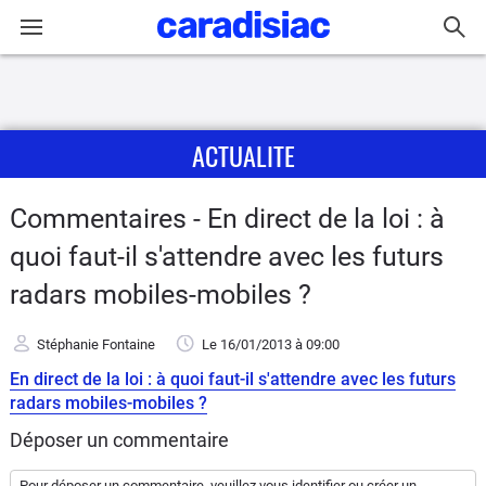
Connexion / Inscription
ACTUALITE
Accueil
Actu
Commentaires - En direct de la loi : à
quoi faut-il s'attendre avec les futurs
Essais
radars mobiles-mobiles ?
Guide
d'achat
Stéphanie Fontaine
Le 16/01/2013
à 09:00
En direct de la loi : à quoi faut-il s'attendre avec les futurs
Electriques
radars mobiles-mobiles ?
Déposer un commentaire
Utilitaires
Pour déposer un commentaire, veuillez vous
identifier
ou
créer un