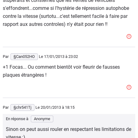
stupéfaits et consternés que les ventes de véhicuels
s'effondrent...comme si l'hystérie de répression autophobe
contre la vitesse (surtotu...c'est tellement facile à faire par
rapport aux autres controles) n'y était pour rien !!
Par
§Can052HO
Le 17/01/2013
à 23:02
+1 Focas... Ou comment bientôt voir fleurir de fausses
plaques étrangères !
Par
§chr541Tj
Le 20/01/2013
à 18:15
En réponse à
Anonyme
Sinon on peut aussi rouler en respectant les limitations de
vitesse :).