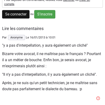
compte
.
Flottes
Auto
Se connecter
S'inscrire
ou
Services
Lire les commentaires
Forum
Par
Anonyme
Le 16/01/2013
à 10:01
"y a pas d'interpellation, y aura également un cliché"
Moto
Bizarre votre avocat, il ne maîtrise pas le français ? Pourtant
Marques
il a un métier de bouche. Enfin bon, je serais avocat, je
m'exprimerais plutôt ainsi :
"Il n'y a pas d'interpellation, il y aura également un cliché".
Après, je ne suis qu'un petit technicien, je ne maîtrise sans
doute pas parfaitement le dialecte du barreau. :p