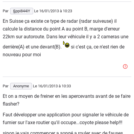
Par
§ppi844iY
Le 16/01/2013
à 10:23
En Suisse ça existe ce type de radar (radar suiveuse) il
calcule la distance du point A au point B, marge d'erreur
22km sur autoroute. Dans leur véhicule il y a 2 cameras une
derrière(A) et une devant(B).
si c'est ça, ce n'est rien de
nouveau pour moi
Par
Anonyme
Le 16/01/2013
à 10:33
Et on a moyen de freiner en les apercevants avant de se faire
flasher?
Faut développer une application pour signaler le véhicule de
fumier sur l'axe routier qu'il occupe...coyote please help!!!
sinon je vais commencer a songé a rouler avec de fauses