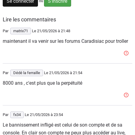
Se connecter
S'inscrire
ou
Flottes
Auto
Lire les commentaires
Services
Par
matrix71
Le 21/05/2026
à 21:48
maintenant il va venir sur les forums Caradisiac pour troller
Forum
Moto
Par
Dédé la ferraille
Le 21/05/2026
à 21:54
Marques
8000 ans , c'est plus que la perpétuité
Par
fx34
Le 21/05/2026
à 23:54
Le bannissement infligé est celui de son compte et de sa
console. En clair son compte ne peux plus accéder au live,