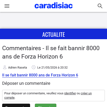
Connexion / Inscription
ACTUALITE
Accueil
Actu
Commentaires - Il se fait bannir 8000
ans de Forza Horizon 6
Essais
Adrien Raseta
Le 21/05/2026
à 20:32
Guide
Il se fait bannir 8000 ans de Forza Horizon 6
d'achat
Déposer un commentaire
Electriques
Pour déposer un commentaire, veuillez vous
identifier
ou
créer un
compte
.
Utilitaires