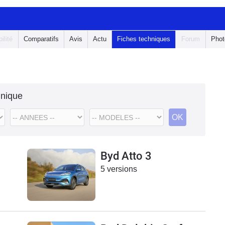
ilité
Comparatifs
Avis
Actu
Fiches techniques
Forum
Phot
hnique
Byd Atto 3
5 versions