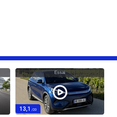
Essai
13,1
/20