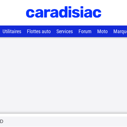
Utilitaires
Flottes auto
Services
Forum
Moto
Marqu
YD