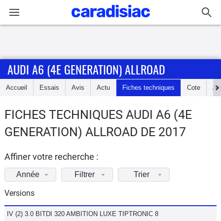
Connexion / Inscription
AUDI A6 (4E GENERATION) ALLROAD
Accueil
Accueil
Essais
Avis
Actu
Fiches techniques
Cote
An
Actu
FICHES TECHNIQUES AUDI A6 (4E
Essais
GENERATION) ALLROAD DE 2017
Guide
d'achat
Affiner votre recherche :
Année
Filtrer
Trier
Electriques
Versions
Utilitaires
IV (2) 3.0 BITDI 320 AMBITION LUXE TIPTRONIC 8