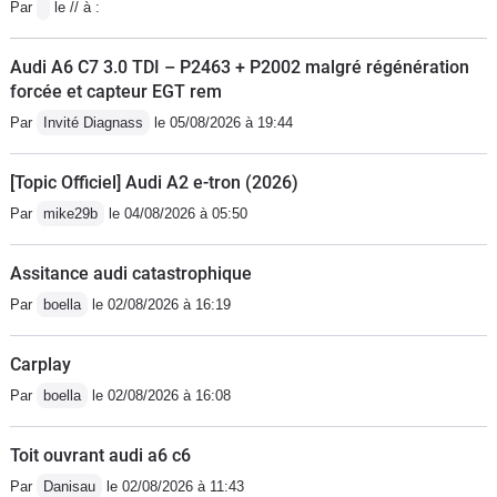
Par
le // à :
monté en 19 pouces. Par contre, pour
ne pas aider, les sièges cuirs sont
Audi A6 C7 3.0 TDI – P2463 + P2002 malgré régénération
fermes et pas des plus
forcée et capteur EGT rem
confortables...ma femme a détesté.
Par
Invité Diagnass
le 05/08/2026 à 19:44
D'ailleurs, l'assis passager avant droit
a dû être changé à cause d'une
[Topic Officiel] Audi A2 e-tron (2026)
couture qui s'est cassée. Le cuir de
Par
mike29b
le 04/08/2026 à 05:50
cette assise n'a pas le même grain que
le reste de la garniture d'origine...mais
Assitance audi catastrophique
pour Audi c'est normal !Pour la qualité
Par
boella
le 02/08/2026 à 16:19
des matériaux, c'est moins bien qu'une
A1 de 2011. La qualité des matériaux
Carplay
des portières et de certains plastiques,
Par
boella
le 02/08/2026 à 16:08
comme celui autour du bouton du toit
ouvrant panoramique sont digne d'une
Toit ouvrant audi a6 c6
Lada. Finition portière sans qualité,
plastiques rayés. Par contre, pour le
Par
Danisau
le 02/08/2026 à 11:43