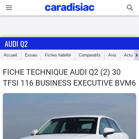
Connexion / Inscription
AUDI Q2
Accueil
Accueil
Essais
Fiches fiabilité
Comparatifs
Avis
Actu
Actu
FICHE TECHNIQUE AUDI Q2
(2) 30
Essais
TFSI 116 BUSINESS EXECUTIVE BVM6
Guide
d'achat
Electriques
Utilitaires