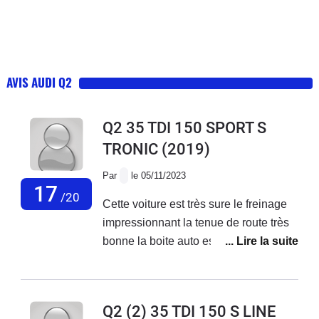
AVIS AUDI Q2
Q2 35 TDI 150 SPORT S
TRONIC
(2019)
Par
le 05/11/2023
17
/20
Cette voiture est très sure le freinage
impressionnant la tenue de route très
bonne la boite auto est parfaite douce
et rapide de plus depuis son achat
neuve je n'ai jamais eu le moindre
problème son seul défault est une
Q2 (2) 35 TDI 150 S LINE
suspension très sèche et des sièges