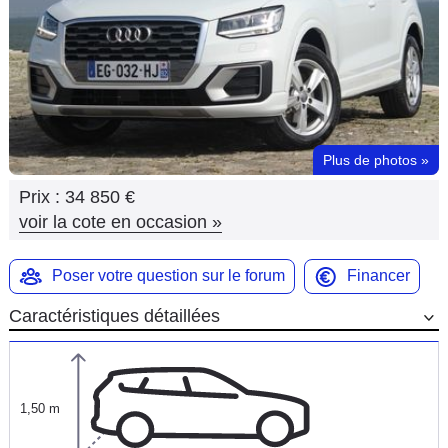
Flottes
Auto
Services
Forum
Plus de photos
»
Prix :
34 850 €
Moto
voir la cote en occasion
»
Marques
Poser votre question sur le forum
Financer
Caractéristiques détaillées
1,50 m