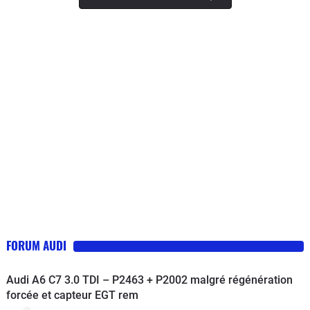
Control. En plus de 80'000 km, je n'ai
eu aucun problème mécanique. Un
SUV compact comme le Q2 est
pratique pour le quotidien, un peu
moins pour les vacances. Le coffre
d'environs 400L est vraiment petit. Pas
de place pour deux grosses valises.
Seulement un grosse et une petite. Si
non, le coffre électrique ne se ferme
pas ou il faut ouvrir les sièges
arrières.Son comportement routier est
très bon, puissance suffisante de
150ch qui m'a tout de même surpris en
bien. La boîte robotisée DSG, ou chez
FORUM AUDI
Audi la S-Tronic, de 7 rapports est
parfaite...top...top et top!Châssis un
Audi A6 C7 3.0 TDI – P2463 + P2002 malgré régénération
peu dur, mais c'est tout de même ce
forcée et capteur EGT rem
qu'on recherche avec un châssis sport