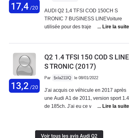
rien de grave.Une consommation dans la moyenne
17,4
/20
AUDI Q2 1,4 TFSI COD 150CH S
entre 9 et10 litres, pas de quoi hurler.Bref je suis
TRONIC 7 BUSINESS LINEVoiture
content de mon achat et ai été très agréablement
utilisée pour des trajets quotidiens
surpris lors de sa prise en main.
domicile / travail (urbain) et pour des
sorties le weekend / vacances.
L'aspect général est très agréable et
Q2 1.4 TFSI 150 COD S LINE
élégant, très adapté pour l'urbain qui
S TRONIC
(2017)
souhaite également pouvoir effectuer
de longs trajets pour sortir de la ville.
Par
§xla211lQ
le 08/01/2022
La version 150ch a clairement du
13,2
/20
J'ai acquis ce véhicule en 2017 après
répondant et les accélérations sont
une Audi A1 de 2011, version sport 1.4
puissantes. Confortable, pour un
de 185ch. J'ai eu ce véhicule avec
couple avec 1 enfant c'est parfait,
presque toutes les options. Il manquait
même pour le coffre en rabattant un
la climatisation automatique,
siège arrière c'est largement suffisant
l'affichage tête haute et le Drive
pour les grandes vacances.
Voir tous les avis Audi Q2