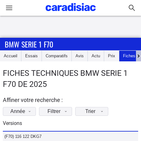
Connexion / Inscription
BMW SERIE 1 F70
Accueil
Accueil
Essais
Comparatifs
Avis
Actu
Prix
Fiches te
Actu
FICHES TECHNIQUES BMW SERIE 1
Essais
F70 DE 2025
Guide
d'achat
Affiner votre recherche :
Année
Filtrer
Trier
Electriques
Versions
Utilitaires
(F70) 116 122 DKG7