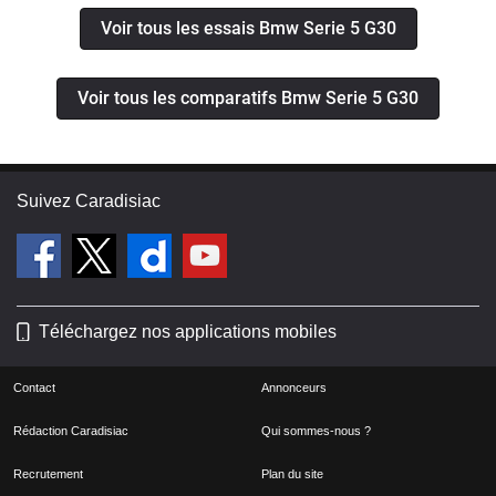
série 7, et donc sont classieux (mais
Voir tous les essais Bmw Serie 5 G30
souvent en option). La voiture
s'occupe de son conducteur avec le
Voir tous les comparatifs Bmw Serie 5 G30
volant qui s'ajuste tout seul pour entrer
et sortir de la voiture, les portes à
assistance électrique, le réglage des
sièges et paramètres de la voiture
Suivez Caradisiac
dans la clé, etc...La conso est presque
raisonnable sur route s'agissant d'un
V8 bi-turbo (dans les 8.5L/100km)
mais peut vite monter en ville et en
Téléchargez nos applications mobiles
montagne. Perso je fais du 9.6L de
moyenne et j'habite à 850m d'altitude
Contact
Annonceurs
avec pas mal de dénivelés quotidiens,
mais je fais très peu de ville.Les
Rédaction Caradisiac
Qui sommes-nous ?
différentes possibilités de
Recrutement
Plan du site
paramétrages des modes eco-pro et