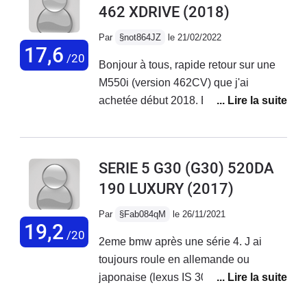
462 XDRIVE
(2018)
Par
§not864JZ
le 21/02/2022
17,6
/20
Bonjour à tous, rapide retour sur une
M550i (version 462CV) que j'ai
achetée début 2018. Elle a maintenant
82'000km. Elle a très
avantageusement remplacée une M3
F80 que je trouvais violente et peu
SERIE 5 G30 (G30) 520DA
agréable au quotidien.La M550i est
190 LUXURY
(2017)
l'opposé complet de la M3. Le plaisir
commence par le démarrage du V8 à
Par
§Fab084qM
le 26/11/2021
la sonorité veloutée. Ensuite wow,
19,2
/20
2eme bmw après une série 4. J ai
quelle motricité (x-drive) et quel
toujours roule en allemande ou
moteur! Toujours présent avec un
japonaise (lexus IS 300h.Fsport,
couple présent très bas. Il est bien
Honda Accor 2.4, Audi,
aidé par une boîte auto 8 rapports