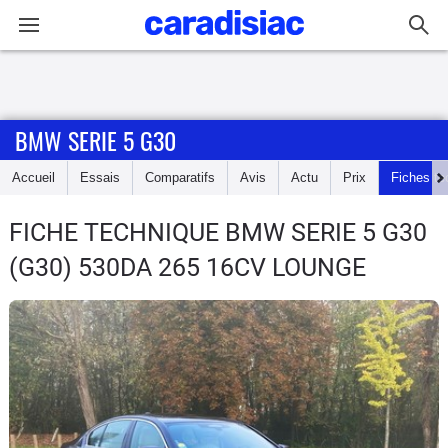
Connexion / Inscription
BMW SERIE 5 G30
Accueil
Accueil
Essais
Comparatifs
Avis
Actu
Prix
Fiches te
Actu
FICHE TECHNIQUE BMW SERIE 5 G30
Essais
(G30) 530DA 265 16CV LOUNGE
Guide
d'achat
Electriques
Utilitaires