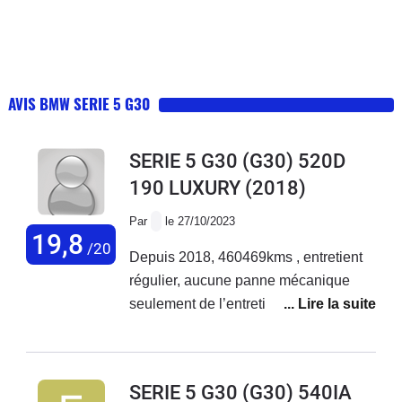
AVIS BMW SERIE 5 G30
SERIE 5 G30 (G30) 520D
190 LUXURY
(2018)
Par
le 27/10/2023
19,8
/20
Depuis 2018, 460469kms , entretient
régulier, aucune panne mécanique
seulement de l’entretien, une batterie.
Véhicule très fiable. Consomme peu,
très content.
SERIE 5 G30 (G30) 540IA