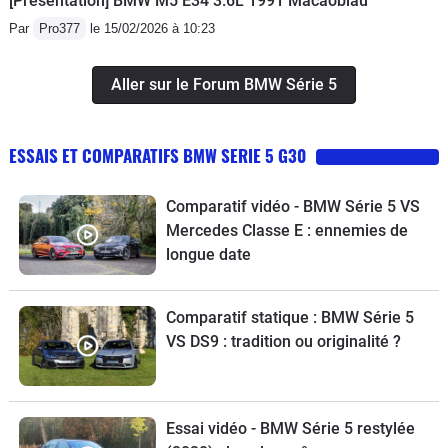
[Présentation] BMW M5 E34 3.6L 1991 Macaoblau
impérial, la suspension adaptative sait
Par
Pro377
le 15/02/2026 à 10:23
tout faire, et les barres anti-roulis
actives (attention c'est une option sur
Aller sur le Forum BMW Série 5
certains marchés) contribuent à la
stabilité de l'auto sans dégrader le
ESSAIS ET COMPARATIFS BMW SERIE 5 G30
confort. Le silence à bord est
impressionnant et le bruit de la route
Comparatif vidéo - BMW Série 5 VS
est très bien filtré. C'est une voiture
Mercedes Classe E : ennemies de
pour rouler, qui permet de faire de très
longue date
long trajets avec un minimum de
fatigue. Elle offre toujours un excellent
niveau de confort, exploit que ne
Comparatif statique : BMW Série 5
rééditent pas les M850i ou encore
VS DS9 : tradition ou originalité ?
Alpina B5 dont les suspensions sont
nettement plus fermes.Les
équipements technologiques et de
Essai vidéo - BMW Série 5 restylée
confort proviennent directement de la