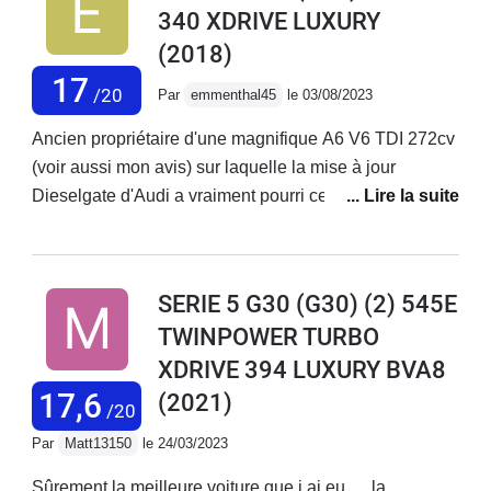
340 XDRIVE LUXURY
(2018)
17
/20
Par
emmenthal45
le 03/08/2023
Ancien propriétaire d'une magnifique A6 V6 TDI 272cv
(voir aussi mon avis) sur laquelle la mise à jour
Dieselgate d'Audi a vraiment pourri ce magnifique
moteur (devenu horrible avec la boite non
reparamétrée), je l'ai donc vendu pour rechercher un
bon moteur essence (vive les ZFE) chez la
SERIE 5 G30 (G30) (2) 545E
concurrence. Là, rapidement, je me suis retrouvé chez
TWINPOWER TURBO
BMW Vélizy a essayer une des rares 540I en occasion
XDRIVE 394 LUXURY BVA8
(merci au malus français). Celle-ci est également
truffée d'options. Après avoir remplacer les Runflat (qui
17,6
(2021)
/20
tapent quand même beaucoup, même en monte de 19
Par
Matt13150
le 24/03/2023
asymétrique), je me suis retrouvé avec une auto
fabuleuse : confort totale, en mode confort (malgré
Sûrement la meilleure voiture que j ai eu … la