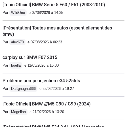
recommande fortement cette superbe
arrière directeur. Les équipements de
[Topic Officiel] BMW Série 5 E60 / E61 (2003-2010)
voiture. L affichage tête haute est de
série ou en option sont nombreux,
Par
WildOne
le 07/08/2026 à 14:35
belle qualité, l aide au stationnement
mais il en est un qui fait une grosse
avec les caméras très utile.
différence, c'est le train arrière
[Présentation] Toutes mes autos (essentiellement des
directeur. Non seulement il réduit le
bmw)
rayon de braquage pour des
Par
alex670
le 07/08/2026 à 06:23
manœuvres facilités, mais en plus il
donne une agilité incroyable sur
carplay sur BMW F07 2015
petites routes à cette lourde voiture.
Par
boella
le 11/03/2026 à 16:30
Autre exemple sur autoroute, elle
change de voie de travers, comme un
Problème pompe injection e34 525tds
crabe (léger braquage des roues
Par
Daftgnagna666
le 25/02/2026 à 19:27
arrières dans le même sens que les
avants), c'est plus stable. L'aspect
[Topic Officiel] BMW ///M5 G90 / G99 (2024)
sécuritaire qu'apporte ce train arrière
directeur n'est pas à négliger nos plus,
Par
Magellan
le 21/02/2026 à 13:20
notamment pour les manœuvres
d'évitements.Côté confort, c'est