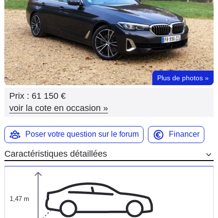
Flottes
Auto
Services
Forum
Plus de photos
»
Prix :
61 150 €
Moto
voir la cote en occasion
»
Marques
Poser votre question sur le forum
Financer
Caractéristiques détaillées
1,47 m