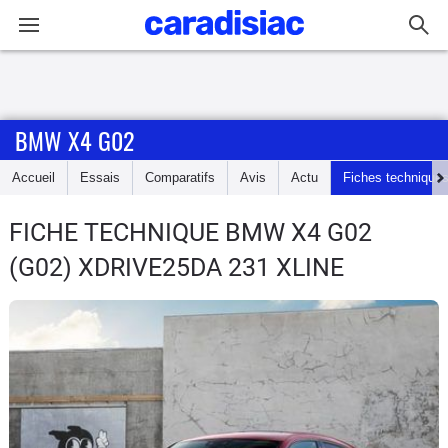
Connexion / Inscription
BMW X4 G02
Accueil
Accueil
Essais
Comparatifs
Avis
Actu
Fiches technique
Actu
FICHE TECHNIQUE BMW X4 G02
Essais
(G02) XDRIVE25DA 231 XLINE
Guide
d'achat
Electriques
Utilitaires