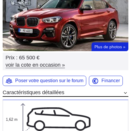
Flottes
Auto
Services
Forum
Plus de photos
»
Prix :
65 500 €
Moto
voir la cote en occasion
»
Marques
Poser votre question sur le forum
Financer
Caractéristiques détaillées
1,62 m