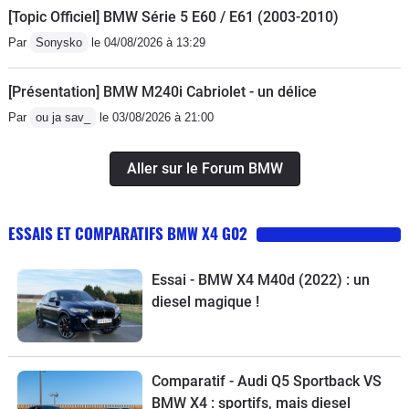
[Topic Officiel] BMW Série 5 E60 / E61 (2003-2010)
de virage. Le système i BMW n est pas
compatible ni android car ni Apple car.
Par
Sonysko
le 04/08/2026 à 13:29
Le système de gestion de l ecran par
geste se met en fonctionnement de
[Présentation] BMW M240i Cabriolet - un délice
manière incohérente. Les seuls points
Par
ou ja sav_
le 03/08/2026 à 21:00
positifs est le couple moteur-boîte avec
des performances exemplaires.
Aller sur le Forum BMW
ESSAIS ET COMPARATIFS BMW X4 G02
Essai - BMW X4 M40d (2022) : un
diesel magique !
Comparatif - Audi Q5 Sportback VS
BMW X4 : sportifs, mais diesel