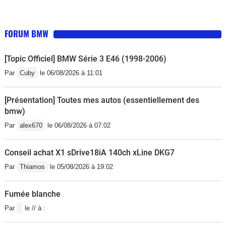
fuites de chaleur entre les plastiques
du couloir central sont toujours
FORUM BMW
présentes. Malgré des relances au
service clientèle BMW, on me laisse
[Topic Officiel] BMW Série 3 E46 (1998-2006)
avec ces quelques fuites qui me
Par
Cuby
le 06/08/2026 à 11:01
chauffent le mollet gauche. Outre ce
problème de SAV et de livraison sans
[Présentation] Toutes mes autos (essentiellement des
contrôle usine réel (il m a fallu que
bmw)
quelques KM pour constater le
Par
alex670
le 06/08/2026 à 07:02
problème) l usage au quotidien et sa
finition ne sont pas à la hauteur d un
Conseil achat X1 sDrive18iA 140ch xLine DKG7
véhicule de 80 000e en option. Les
Par
Thiamos
le 05/08/2026 à 19:02
suspensions sont dures comme
artaban, le cuir des sièges n est pas
Fumée blanche
respirant et traité en micro pores. Le
Par
le // à :
système d auto pilot se déconnecte
même sur autoroute au moindre angle