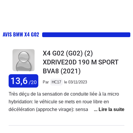
AVIS BMW X4 G02
X4 G02 (G02) (2)
XDRIVE20D 190 M SPORT
BVA8
(2021)
13,6
/20
Par
HC17
le 03/11/2023
Très déçu de la sensation de conduite liée à la micro
hybridation: le véhicule se mets en roue libre en
décélération (approche virage): sensation de perte de
motricité, de ne pas être accroché à la route, de subir la
route plutôt que de la maitriser. Cela joue également
sur le freinage: en roue libre, les freins ne "mordent"