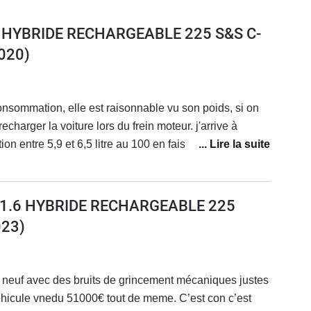
6 HYBRIDE RECHARGEABLE 225 S&S C-
020)
onsommation, elle est raisonnable vu son poids, si on
recharger la voiture lors du frein moteur. j'arrive à
n entre 5,9 et 6,5 litre au 100 en faisant attention de
eur. Sinon j'arrive vite à dépasser les 7 voir 8 litres.
la batterieSinon je viens de faire un test il y a quelques
liser les 50 kilomètres d'autonomie si je roule toujours à
 1.6 HYBRIDE RECHARGEABLE 225
ucune goutte d'essence.Sinon j'adore le confort et son
23)
 mises à jour du système qui est proposé par le site
ésultat.Petit point négatif c'est taille du réservoir un
 neuf avec des bruits de grincement mécaniques justes
éhicule vnedu 51000€ tout de meme. C’est con c’est