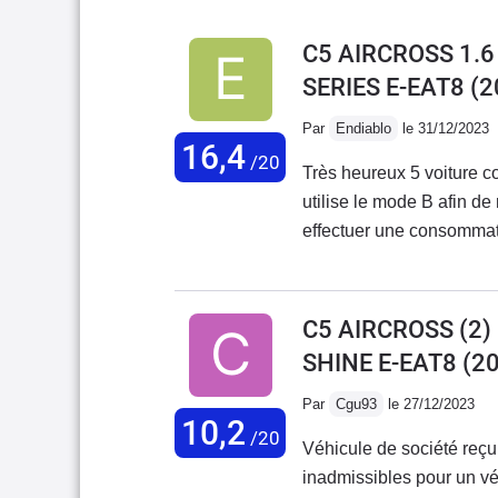
C5 AIRCROSS 1.
SERIES E-EAT8
(2
Par
Endiablo
le 31/12/2023
16,4
/20
Très heureux 5 voiture c
utilise le mode B afin de 
effectuer une consommatio
ne pas trop pousser le mot
Tout ceci sans recharger 
jours, j'arrive bien à uti
C5 AIRCROSS (2)
vitesse constante sans a
SHINE E-EAT8
(20
silence.j'ai effectué des
Citroën pour arriver à ce r
Par
Cgu93
le 27/12/2023
10,2
peu léger
/20
Véhicule de société reçu
inadmissibles pour un v