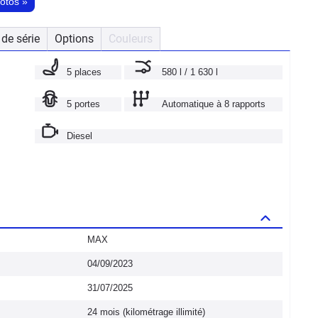
hotos
»
de série
Options
Couleurs
5 places
580 l / 1 630 l
5 portes
Automatique à 8 rapports
Diesel
MAX
04/09/2023
31/07/2025
24 mois (kilométrage illimité)