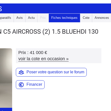
S
paratifs
Avis
Actu
Prix
Fiches techniques
Cote
Annonces
N C5 AIRCROSS
(2) 1.5 BLUEHDI 130
Prix :
41 000 €
voir la cote en occasion
»
Poser votre question sur le forum
Financer