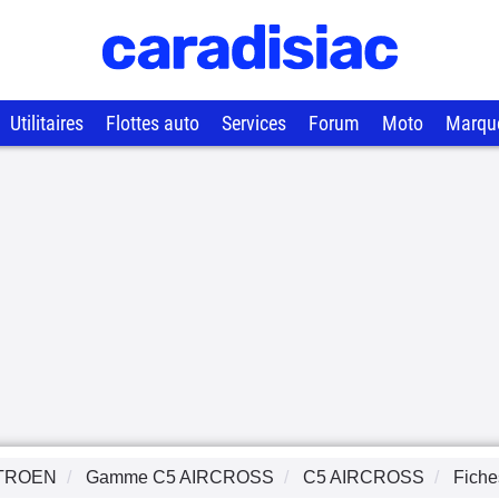
Utilitaires
Flottes auto
Services
Forum
Moto
Marqu
TROEN
Gamme
C5 AIRCROSS
C5 AIRCROSS
Fiche