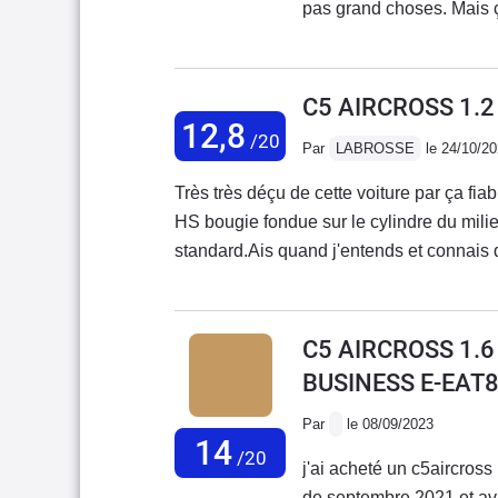
pas grand choses. Mais 
gros point noir insupporta
véhicules en boîte auto d
suis dit que je ne change
C5 AIRCROSS 1.2
mal étagée et peu réactiv
12,8
/20
Par
LABROSSE
le 24/10/2
n’était pas un véhicule 
garder pendant 5 ans…. 
Très très déçu de cette voiture par ça fi
d’autonomie à la premièr
HS bougie fondue sur le cylindre du mil
supercherie tout ca
standard.Ais quand j'entends et connais
de distribution qui trempe dans l'huile ? 
au cas où elle cassé et je vous laisse ima
mon véhicule pour une autre pas citroen 
C5 AIRCROSS 1.
reprendre mais à 14500€ alors que la côte 
BUSINESS E-EAT
car c'est le 1,2 puretech 130. Je fais don
bagnole de me....... Que je ne vous cons
Par
le 08/09/2023
14
(défaut 1,2 puretech) ceci n'est pas une cr
/20
j'ai acheté un c5aircross
de septembre 2021 et ava