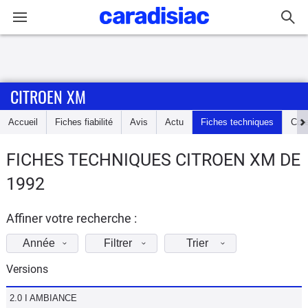
Connexion / Inscription
CITROEN XM
Accueil
Accueil
Fiches fiabilité
Avis
Actu
Fiches techniques
Cot
Actu
FICHES TECHNIQUES CITROEN XM DE
Essais
1992
Guide
d'achat
Affiner votre recherche :
Année
Filtrer
Trier
Electriques
Versions
Utilitaires
2.0 I AMBIANCE