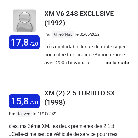
XM V6 24S EXCLUSIVE
(1992)
Par
§Fre644sb
le 31/05/2022
17,8
/20
Très confortable tenue de route super
bon coffre très pratiqueBonne reprise
avec 200 chevaux full options sauf toit
ouvrant carrosserie et intérieur vieilli
bien qualité des cuirs très bonne
pneus pas chers peinture très bonne
XM (2) 2.5 TURBO D SX
pas chère en assurance
15,8
(1998)
/20
consommation raisonnable bv
manuelle très bien pas de corrosion
Par
facveg
le 11/10/2021
glace arrière dans l habitacle très
c'est ma 3ème XM, les deux premières des 2,1td
pratique quand on ouvre le coffre bon
..Celle-ci me sert de véhicule de service pour mes
espace intérieur et sièges avants très