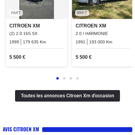
PART
PART
CITROEN XM
CITROEN XM
(2) 2.0 16S SX
2.0 I HARMONIE
1999
179 635 Km
Manuelle
Essence
1991
193 000 Km
Manuelle
5 500 €
5 500 €
Toutes les annonces Citroen Xm d'occasion
AVIS CITROEN XM