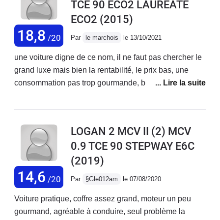
TCE 90 ECO2 LAUREATE
intérieurs simples et rudes mais solides Ventilation
ECO2
(2015)
bruyante Achetée neuve il y a quatre ans parcouru +
de 80 000km jamais aucun problème même les
18,8
/20
Par
le marchois
le 13/10/2021
plaquettes sont d'origines
une voiture digne de ce nom, il ne faut pas chercher le
grand luxe mais bien la rentabilité, le prix bas, une
consommation pas trop gourmande, bref une voiture
qui ne vous coûtera pas trop cher en entretien ( 108,5
euros pour l'entretien 60000 km).Grand coffre pour
chargement, confort intérieur correct, conduite souple,
LOGAN 2 MCV II (2) MCV
usure des pneus impeccable (pneus été 48000 km,
0.9 TCE 90 STEPWAY E6C
pneus hiver 12000 km).Si je devais changer de voiture,
(2019)
je reprend une dacia sans hésiter.
14,6
/20
Par
§Gle012am
le 07/08/2020
Voiture pratique, coffre assez grand, moteur un peu
gourmand, agréable à conduire, seul problème la