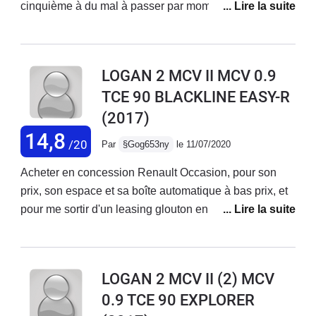
cinquième à du mal à passer par moment, la marche
arrière aussi c'est le seul défaut que j'ai constaté ! Et
aussi manque un peu de puissance il aurait fallu 100ch
90 c'est un tout petit peu limite. Bonne tenue de route
LOGAN 2 MCV II MCV 0.9
design classique, suspension un peu ferme, sièges
TCE 90 BLACKLINE EASY-R
confortables.
(2017)
14,8
/20
Par
§Gog653ny
le 11/07/2020
Acheter en concession Renault Occasion, pour son
prix, son espace et sa boîte automatique à bas prix, et
pour me sortir d'un leasing glouton en Euros.La Logan
MCV BlackLine 0.9 Tce 90 Easy-R est une voiture
pratique, spacieuse, les équipements nécessaires sont
là......point.Soyons claire, c'est une voiture
LOGAN 2 MCV II (2) MCV
discount.Commençons par ses qualités.-SON PRIX!!!
0.9 TCE 90 EXPLORER
12300€...... d'occasion chez Renault à 16000kms et