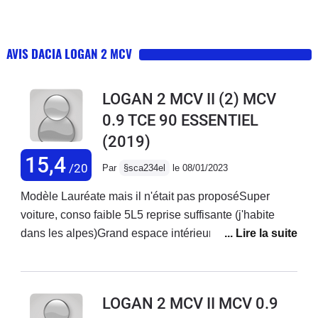
AVIS DACIA LOGAN 2 MCV
LOGAN 2 MCV II (2) MCV
0.9 TCE 90 ESSENTIEL
(2019)
15,4
/20
Par
§sca234el
le 08/01/2023
Modèle Lauréate mais il n'était pas proposéSuper
voiture, conso faible 5L5 reprise suffisante (j'habite
dans les alpes)Grand espace intérieur, même avec 3
enfants, très grand coffreBonne tenue de route,
direction précise, même sur la neige elle s'en sort
super bien Très bon confort, j'ai juste fait rajouter un
LOGAN 2 MCV II MCV 0.9
accoudoir. Design sympa. Plastiques et finitions