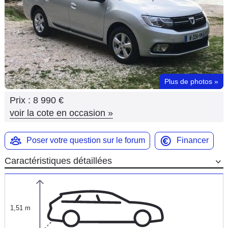
Flottes
Auto
Services
Forum
Plus de photos
»
Prix :
8 990 €
Moto
voir la cote en occasion
»
Marques
Poser votre question sur le forum
Financer
Caractéristiques détaillées
1,51 m