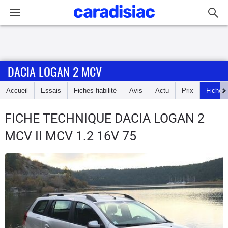
Connexion / Inscription
DACIA LOGAN 2 MCV
Accueil
Accueil
Essais
Fiches fiabilité
Avis
Actu
Prix
Fiches
Actu
FICHE TECHNIQUE DACIA LOGAN 2
Essais
MCV
II MCV 1.2 16V 75
Guide
d'achat
Electriques
Utilitaires