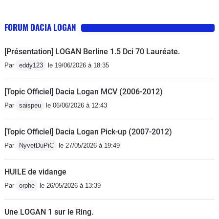
décider..........et une fiabilité douteuse........Déjà un
embrayage et un volant moteur à 17000 kms suite à
FORUM DACIA LOGAN
des vibrations forte à froid en 1ere.- Bruyante à haute
vitesse.
[Présentation] LOGAN Berline 1.5 Dci 70 Lauréate.
Par
eddy123
le 19/06/2026 à 18:35
[Topic Officiel] Dacia Logan MCV (2006-2012)
Par
saispeu
le 06/06/2026 à 12:43
[Topic Officiel] Dacia Logan Pick-up (2007-2012)
Par
NyvetDuPiC
le 27/05/2026 à 19:49
HUILE de vidange
Par
orphe
le 26/05/2026 à 13:39
Une LOGAN 1 sur le Ring.