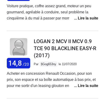
Voiture pratique, coffre assez grand, moteur un peu
gourmand, agréable à conduire, seul problème la
cinquième à du mal à passer par moment, la marche
arrière aussi c'est le seul défaut que j'ai constaté ! Et
aussi manque un peu de puissance il aurait fallu 100ch
90 c'est un tout petit peu limite. Bonne tenue de route
LOGAN 2 MCV II MCV 0.9
design classique, suspension un peu ferme, sièges
TCE 90 BLACKLINE EASY-R
confortables.
(2017)
14,8
/20
Par
§Gog653ny
le 11/07/2020
Acheter en concession Renault Occasion, pour son
prix, son espace et sa boîte automatique à bas prix, et
pour me sortir d'un leasing glouton en Euros.La Logan
MCV BlackLine 0.9 Tce 90 Easy-R est une voiture
pratique, spacieuse, les équipements nécessaires sont
là......point.Soyons claire, c'est une voiture