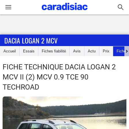
Connexion / Inscription
DACIA LOGAN 2 MCV
Accueil
Accueil
Essais
Fiches fiabilité
Avis
Actu
Prix
Fiches
Actu
FICHE TECHNIQUE DACIA LOGAN 2
Essais
MCV
II (2) MCV 0.9 TCE 90
Guide
TECHROAD
d'achat
Electriques
Utilitaires