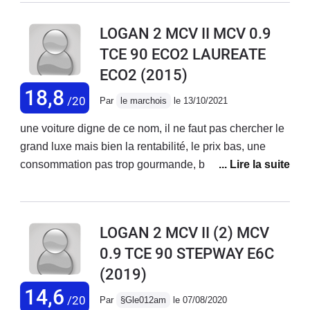
direction précise, même sur la neige elle s'en sort
super bien Très bon confort, j'ai juste fait rajouter un
LOGAN 2 MCV II MCV 0.9
accoudoir. Design sympa. Plastiques et finitions
TCE 90 ECO2 LAUREATE
intérieurs simples et rudes mais solides Ventilation
ECO2
(2015)
bruyante Achetée neuve il y a quatre ans parcouru +
de 80 000km jamais aucun problème même les
18,8
/20
Par
le marchois
le 13/10/2021
plaquettes sont d'origines
une voiture digne de ce nom, il ne faut pas chercher le
grand luxe mais bien la rentabilité, le prix bas, une
consommation pas trop gourmande, bref une voiture
qui ne vous coûtera pas trop cher en entretien ( 108,5
euros pour l'entretien 60000 km).Grand coffre pour
chargement, confort intérieur correct, conduite souple,
LOGAN 2 MCV II (2) MCV
usure des pneus impeccable (pneus été 48000 km,
0.9 TCE 90 STEPWAY E6C
pneus hiver 12000 km).Si je devais changer de voiture,
(2019)
je reprend une dacia sans hésiter.
14,6
/20
Par
§Gle012am
le 07/08/2020