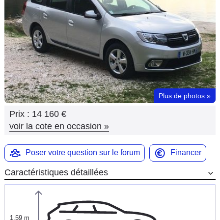
Flottes
Auto
Services
Forum
Plus de photos
»
Moto
Prix :
14 160 €
Marques
voir la cote en occasion
»
Poser votre question sur le forum
Financer
Caractéristiques détaillées
1,59 m