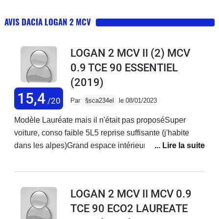
AVIS DACIA LOGAN 2 MCV
LOGAN 2 MCV II (2) MCV
0.9 TCE 90 ESSENTIEL
(2019)
15,4
/20
Par
§sca234el
le 08/01/2023
Modèle Lauréate mais il n'était pas proposéSuper
voiture, conso faible 5L5 reprise suffisante (j'habite
dans les alpes)Grand espace intérieur, même avec 3
enfants, très grand coffreBonne tenue de route,
direction précise, même sur la neige elle s'en sort
super bien Très bon confort, j'ai juste fait rajouter un
LOGAN 2 MCV II MCV 0.9
accoudoir. Design sympa. Plastiques et finitions
TCE 90 ECO2 LAUREATE
intérieurs simples et rudes mais solides Ventilation