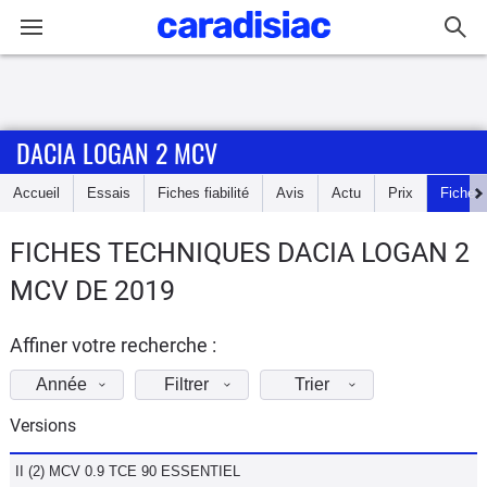
Connexion / Inscription
DACIA LOGAN 2 MCV
Accueil
Accueil
Essais
Fiches fiabilité
Avis
Actu
Prix
Fiches
Actu
FICHES TECHNIQUES DACIA LOGAN 2
Essais
MCV DE 2019
Guide
d'achat
Affiner votre recherche :
Année
Filtrer
Trier
Electriques
Versions
Utilitaires
II (2) MCV 0.9 TCE 90 ESSENTIEL