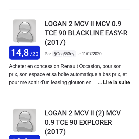
arrière aussi c'est le seul défaut que j'ai constaté ! Et
aussi manque un peu de puissance il aurait fallu 100ch
90 c'est un tout petit peu limite. Bonne tenue de route
LOGAN 2 MCV II MCV 0.9
design classique, suspension un peu ferme, sièges
TCE 90 BLACKLINE EASY-R
confortables.
(2017)
14,8
/20
Par
§Gog653ny
le 11/07/2020
Acheter en concession Renault Occasion, pour son
prix, son espace et sa boîte automatique à bas prix, et
pour me sortir d'un leasing glouton en Euros.La Logan
MCV BlackLine 0.9 Tce 90 Easy-R est une voiture
pratique, spacieuse, les équipements nécessaires sont
là......point.Soyons claire, c'est une voiture
LOGAN 2 MCV II (2) MCV
discount.Commençons par ses qualités.-SON PRIX!!!
0.9 TCE 90 EXPLORER
12300€...... d'occasion chez Renault à 16000kms et
(2017)
2ans......elle a encore 1 an de garantie Dacia et un état
de carrosserie impeccable. Pour son homologue