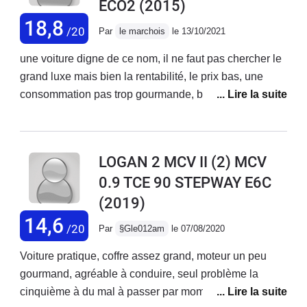
ECO2
(2015)
bruyante Achetée neuve il y a quatre ans parcouru +
de 80 000km jamais aucun problème même les
18,8
/20
Par
le marchois
le 13/10/2021
plaquettes sont d'origines
une voiture digne de ce nom, il ne faut pas chercher le
grand luxe mais bien la rentabilité, le prix bas, une
consommation pas trop gourmande, bref une voiture
qui ne vous coûtera pas trop cher en entretien ( 108,5
euros pour l'entretien 60000 km).Grand coffre pour
chargement, confort intérieur correct, conduite souple,
LOGAN 2 MCV II (2) MCV
usure des pneus impeccable (pneus été 48000 km,
0.9 TCE 90 STEPWAY E6C
pneus hiver 12000 km).Si je devais changer de voiture,
(2019)
je reprend une dacia sans hésiter.
14,6
/20
Par
§Gle012am
le 07/08/2020
Voiture pratique, coffre assez grand, moteur un peu
gourmand, agréable à conduire, seul problème la
cinquième à du mal à passer par moment, la marche