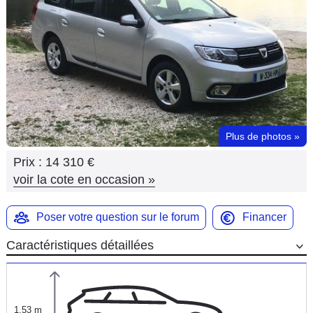
Flottes
Auto
Services
Forum
Plus de photos
»
Moto
Prix :
14 310 €
Marques
voir la cote en occasion
»
Poser votre question sur le forum
Financer
Caractéristiques détaillées
1,53 m