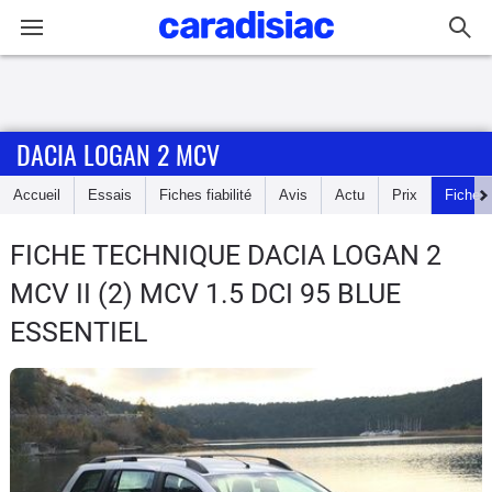
Connexion / Inscription
DACIA LOGAN 2 MCV
Accueil
Accueil
Essais
Fiches fiabilité
Avis
Actu
Prix
Fiches
Actu
FICHE TECHNIQUE DACIA LOGAN 2
Essais
MCV
II (2) MCV 1.5 DCI 95 BLUE
Guide
ESSENTIEL
d'achat
Electriques
Utilitaires