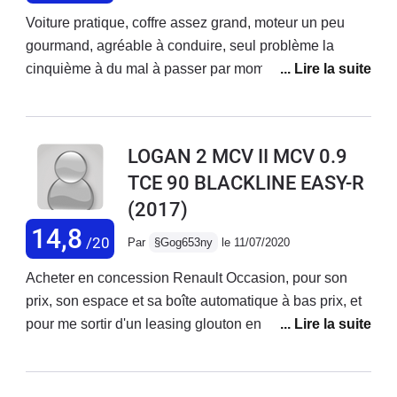
Voiture pratique, coffre assez grand, moteur un peu
gourmand, agréable à conduire, seul problème la
cinquième à du mal à passer par moment, la marche
arrière aussi c'est le seul défaut que j'ai constaté ! Et
aussi manque un peu de puissance il aurait fallu 100ch
90 c'est un tout petit peu limite. Bonne tenue de route
LOGAN 2 MCV II MCV 0.9
design classique, suspension un peu ferme, sièges
TCE 90 BLACKLINE EASY-R
confortables.
(2017)
14,8
/20
Par
§Gog653ny
le 11/07/2020
Acheter en concession Renault Occasion, pour son
prix, son espace et sa boîte automatique à bas prix, et
pour me sortir d'un leasing glouton en Euros.La Logan
MCV BlackLine 0.9 Tce 90 Easy-R est une voiture
pratique, spacieuse, les équipements nécessaires sont
là......point.Soyons claire, c'est une voiture