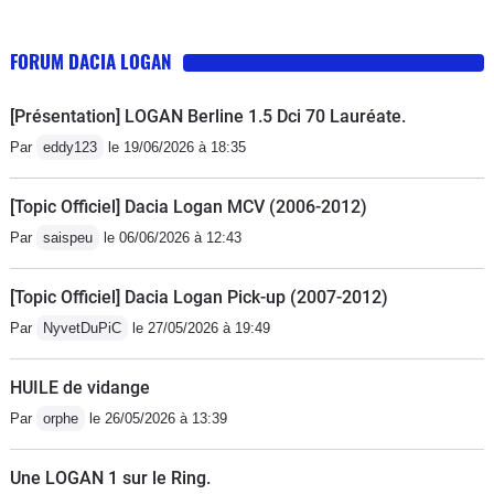
décider..........et une fiabilité douteuse........Déjà un
embrayage et un volant moteur à 17000 kms suite à
FORUM DACIA LOGAN
des vibrations forte à froid en 1ere.- Bruyante à haute
vitesse.
[Présentation] LOGAN Berline 1.5 Dci 70 Lauréate.
Par
eddy123
le 19/06/2026 à 18:35
[Topic Officiel] Dacia Logan MCV (2006-2012)
Par
saispeu
le 06/06/2026 à 12:43
[Topic Officiel] Dacia Logan Pick-up (2007-2012)
Par
NyvetDuPiC
le 27/05/2026 à 19:49
HUILE de vidange
Par
orphe
le 26/05/2026 à 13:39
Une LOGAN 1 sur le Ring.