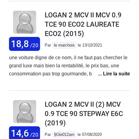
direction précise, même sur la neige elle s'en sort
super bien Très bon confort, j'ai juste fait rajouter un
LOGAN 2 MCV II MCV 0.9
accoudoir. Design sympa. Plastiques et finitions
TCE 90 ECO2 LAUREATE
intérieurs simples et rudes mais solides Ventilation
ECO2
(2015)
bruyante Achetée neuve il y a quatre ans parcouru +
de 80 000km jamais aucun problème même les
18,8
/20
Par
le marchois
le 13/10/2021
plaquettes sont d'origines
une voiture digne de ce nom, il ne faut pas chercher le
grand luxe mais bien la rentabilité, le prix bas, une
consommation pas trop gourmande, bref une voiture
qui ne vous coûtera pas trop cher en entretien ( 108,5
euros pour l'entretien 60000 km).Grand coffre pour
chargement, confort intérieur correct, conduite souple,
LOGAN 2 MCV II (2) MCV
usure des pneus impeccable (pneus été 48000 km,
0.9 TCE 90 STEPWAY E6C
pneus hiver 12000 km).Si je devais changer de voiture,
(2019)
je reprend une dacia sans hésiter.
14,6
/20
Par
§Gle012am
le 07/08/2020