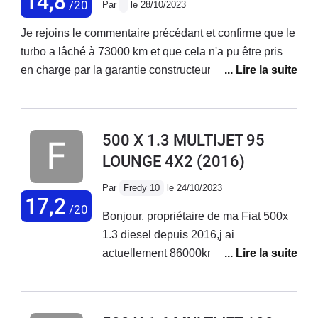
14,8
/20
Par
le 28/10/2023
Je rejoins le commentaire précédant et confirme que le
turbo a lâché à 73000 km et que cela n'a pu être pris
en charge par la garantie constructeur ! Je précise que
j'ai acheté ce véhicule neuf et que j'enchaîne les
réparations ! Ma voiture est d'ailleurs en vente. Je ne
rachèterai plus chez fiat.
500 X 1.3 MULTIJET 95
LOUNGE 4X2
(2016)
Par
Fredy 10
le 24/10/2023
17,2
/20
Bonjour, propriétaire de ma Fiat 500x
1.3 diesel depuis 2016,j ai
actuellement 86000km au compteur
sans aucun problème sur ce véhicule.
Entretien courant effectué chez Fiat
Troyes. Véhicule très fiable et