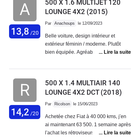
500 X 1.6 MULTIJET 120
polyvalent.
LOUNGE 4X2
(2015)
Par
Anachoups
le 12/09/2023
13,8
/20
Belle voiture, design intérieur et
extérieur féminin / moderne. Plutôt
bien équipée. Agréable à conduire sur
de petits et longs trajets + bonne tenue
de route. Malheureusement aucune
fiabilité niveau électronique ! La
500 X 1.4 MULTIAIR 140
voiture vieillit très mal, tout se met à
LOUNGE 4X2 DCT
(2018)
déconner et les réparations
s'enchaînent... Le SAV Fiat est
Par
Ricolson
le 15/06/2023
déplorable, aucune reconnaissance
14,2
/20
Achetée chez Fiat à 40 000 kms, j'en
de leurs défauts de fabrication !
ai maintenant 63 500. 1 semaine après
J'adore ma voiture mais au vu des
l'achat les rétroviseurs électriques ne
coûts de réparations faramineux, des