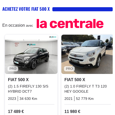
ACHETEZ VOTRE FIAT 500 X
En occasion
avec
PRO
PRO
FIAT 500 X
FIAT 500 X
(2) 1.5 FIREFLY 130 S/S
(2) 1.0 FIREFLY T T3 120
HYBRID DCT7
HEY GOOGLE
2023
34 630 Km
Automatique
Essence
2021
52 779 Km
Manuelle
17 489 €
11 980 €