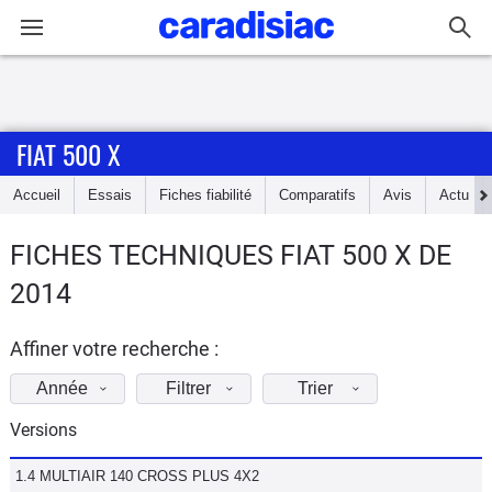
Connexion / Inscription
FIAT 500 X
Accueil
Accueil
Essais
Fiches fiabilité
Comparatifs
Avis
Actu
Actu
FICHES TECHNIQUES FIAT 500 X DE
Essais
2014
Guide
d'achat
Affiner votre recherche :
Année
Filtrer
Trier
Electriques
Versions
Utilitaires
1.4 MULTIAIR 140 CROSS PLUS 4X2