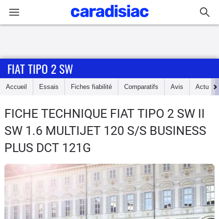
Connexion / Inscription
FIAT TIPO 2 SW
Accueil
Accueil
Essais
Fiches fiabilité
Comparatifs
Avis
Actu
Actu
FICHE TECHNIQUE FIAT TIPO 2 SW
II
Essais
SW 1.6 MULTIJET 120 S/S BUSINESS
Guide
PLUS DCT 121G
d'achat
Electriques
Utilitaires