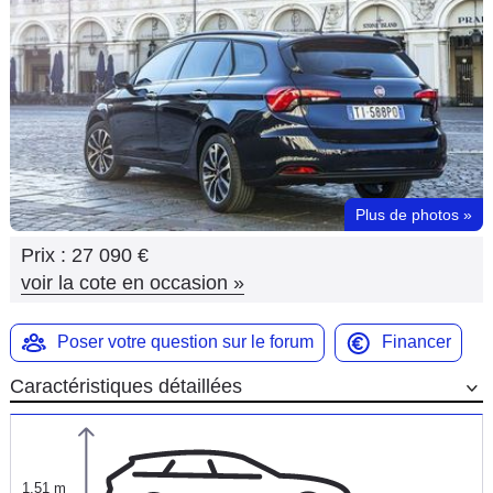
Flottes
Auto
Services
Forum
Plus de photos
»
Moto
Prix :
27 090 €
Marques
voir la cote en occasion
»
Poser votre question sur le forum
Financer
Caractéristiques détaillées
1,51 m