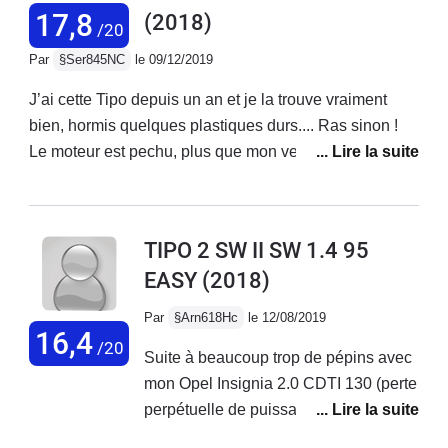
panne à 8000 km l'agent Fiat a refusé
17,8
envisage le futur ainsi...il faudra
(2018)
/20
de prendre la voiture car son employé
beaucoup plus que de belles auto
Par
§Ser845NC
le 09/12/2019
était en vacances
colorées pour les faire revenir.
J’ai cette Tipo depuis un an et je la trouve vraiment
bien, hormis quelques plastiques durs.... Ras sinon !
Le moteur est pechu, plus que mon verso 126 D4D qui
est certes plus lourd. Véhicule bien équipé , le rapport
qualité - prix est imbattable, et je sais de quoi je parle
je change de voiture, et souvent de constructeur, tous
TIPO 2 SW II SW 1.4 95
les deux ans environ! Bravo Fiat, sortez la en hybride.
EASY
(2018)
Par
§Arn618Hc
le 12/08/2019
16,4
/20
Suite à beaucoup trop de pépins avec
mon Opel Insignia 2.0 CDTI 130 (perte
perpétuelle de puissance, soucis
électroniques au niveau tableau de