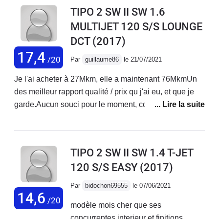
trajectoire, reconnaissance des
TIPO 2 SW II SW 1.6
panneaux etc... et surtout pas de sous-
MULTIJET 120 S/S LOUNGE
menus chronophages et sonores. Je
DCT
(2017)
regrette l'absence d'aide au parking à
l'avant. Les autres aides sont très
17,4
/20
Par
guillaume86
le 21/07/2021
appréciées, radar de recul, la
commutation automatique des feux
Je l'ai acheter à 27Mkm, elle a maintenant 76MkmUn
(codes/phares) c'est très intéressant,
des meilleur rapport qualité / prix qu j'ai eu, et que je
pratique et reposant en conduite
garde.Aucun souci pour le moment, conduite souple,
nocture. La version essence est
boite auto efficace, moteur réactif pour un
silencieuse tant à l'arrêt qu'en
120cv.Régulateur adaptatif fonctionne
mouvement, l'auto est assez
bien.Confortable, logeable, idéal au
TIPO 2 SW II SW 1.4 T-JET
dynamique. Pas assez de recul pour
quotidien.Assurance pas cher, consommation basse,
120 S/S EASY
(2017)
juger la consommation. Je suis passé
entretien pas cher.Je conseil, en tout cas pour le
d'un Diesel à une essence. Un
moment.
Par
bidochon69555
le 07/06/2021
reproche sur la modularité : pas de
14,6
/20
plancher plat (sièges arrières rabattus)
modèle mois cher que ses
ce qui pour un break est très
concurrentes,interieur et finitions