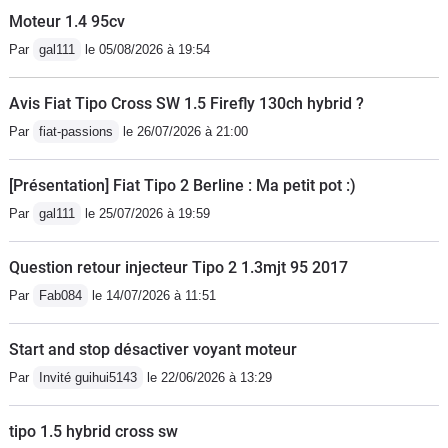
litres), bien équipée ( GPS...vieillot,
Moteur 1.4 95cv
airco automatique, radio Bluetooth
Par
gal111
le 05/08/2026 à 19:54
USB, jantes alu 16 pouces). Je reste
conscient que ce n’est certainement
Avis Fiat Tipo Cross SW 1.5 Firefly 130ch hybrid ?
pas le summum de l’automobile, ni le
Par
fiat-passions
le 26/07/2026 à 21:00
top niveau mode mais pour le budget
(18.900 euros moins remise de 4.000
[Présentation] Fiat Tipo 2 Berline : Ma petit pot :)
euros, soit 14.900 euros), je me doute
Par
gal111
le 25/07/2026 à 19:59
qu’il ne faut pas se montrer exigeant.
Défauts: moteur poussif ( il existe un
Question retour injecteur Tipo 2 1.3mjt 95 2017
1.4 turbo 120), finition intérieure
moyenne et suspensions
Par
Fab084
le 14/07/2026 à 11:51
dures.Qualités: ligne, intérieur
spacieux, fiabilité, prix/
Start and stop désactiver voyant moteur
équipement/garantie.Je viens de
Par
Invité guihui5143
le 22/06/2026 à 13:29
parcourir 2.100 kilomètres (Sud de la
France plus retour Belgique), vraiment
tipo 1.5 hybrid cross sw