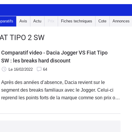
paratifs
Avis
Actu
Prix
Fiches techniques
Cote
Annonces
AT TIPO 2 SW
Comparatif video - Dacia Jogger VS Fiat Tipo
SW : les breaks hard discount
Le 16/02/2022
64
Après des années d’absence, Dacia revient sur le
segment des breaks familiaux avec le Jogger. Celui-ci
reprend les points forts de la marque comme son prix ou
ses aspects pratiques. Il rencontre aujourd’hui, l’un des
rares modèles qui pourrait lui faire de l’ombre, la Fiat
Tipo SW prochainement déclinée dans une version
Cross.