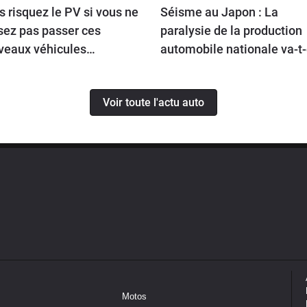
 risquez le PV si vous ne
Séisme au Japon : La
sez pas passer ces
paralysie de la production
veaux véhicules
automobile nationale va-t-
ritaires. Mais quels sont-
se répercuter jusqu’en
Europe ?
Voir toute l'actu auto
Motos