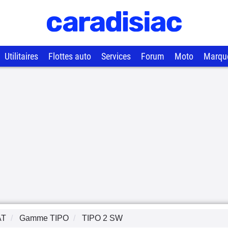
Utilitaires
Flottes auto
Services
Forum
Moto
Marqu
AT
Gamme
TIPO
TIPO 2 SW