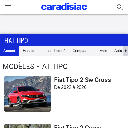
Connexion / Inscription
FIAT TIPO
Accueil
Accueil
Essais
Fiches fiabilité
Comparatifs
Avis
Actu
Actu
MODÈLES FIAT TIPO
Essais
Fiat Tipo 2 Sw Cross
Guide
De 2022 à 2026
d'achat
Electriques
Utilitaires
Fiat Tipo 2 Cross