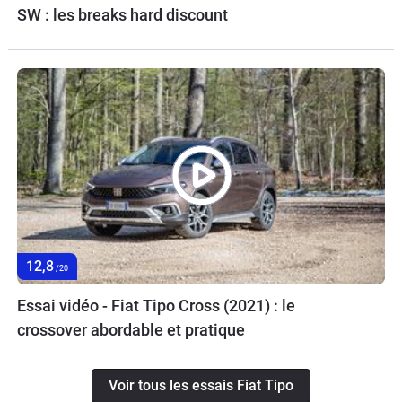
SW : les breaks hard discount
12,8
/20
Essai vidéo - Fiat Tipo Cross (2021) : le
crossover abordable et pratique
Voir tous les essais Fiat Tipo