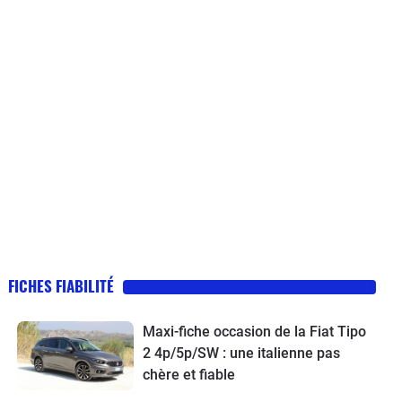
FICHES FIABILITÉ
Maxi-fiche occasion de la Fiat Tipo
2 4p/5p/SW : une italienne pas
chère et fiable