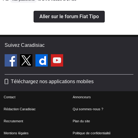
Aller sur le forum Fiat Tipo
Suivez Caradisiac
Téléchargez nos applications mobiles
Contact
Annonceurs
Rédaction Caradisiac
Qui sommes-nous ?
Recrutement
Plan du site
Mentions légales
Politique de confidentialité