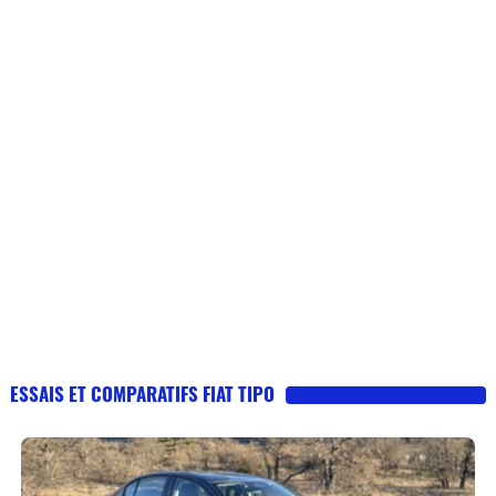
ESSAIS ET COMPARATIFS FIAT TIPO