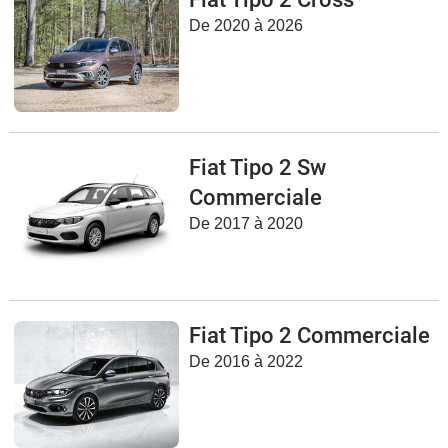
Flottes
De 2020 à 2026
Auto
Services
Forum
Fiat Tipo 2 Sw
Commerciale
Moto
De 2017 à 2020
Marques
Fiat Tipo 2 Commerciale
De 2016 à 2022