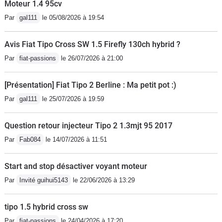
Moteur 1.4 95cv
Par
gal111
le 05/08/2026 à 19:54
Avis Fiat Tipo Cross SW 1.5 Firefly 130ch hybrid ?
Par
fiat-passions
le 26/07/2026 à 21:00
[Présentation] Fiat Tipo 2 Berline : Ma petit pot :)
Par
gal111
le 25/07/2026 à 19:59
Question retour injecteur Tipo 2 1.3mjt 95 2017
Par
Fab084
le 14/07/2026 à 11:51
Start and stop désactiver voyant moteur
Par
Invité guihui5143
le 22/06/2026 à 13:29
tipo 1.5 hybrid cross sw
Par
fiat-passions
le 24/04/2026 à 17:20