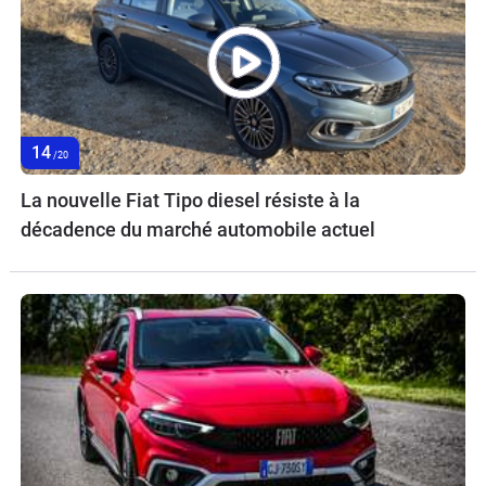
14
/20
La nouvelle Fiat Tipo diesel résiste à la
décadence du marché automobile actuel