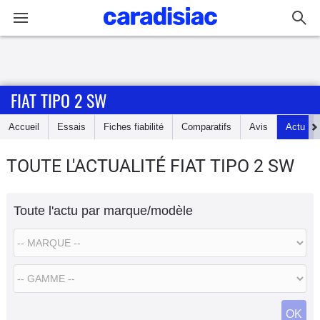
Connexion / Inscription
FIAT TIPO 2 SW
Accueil
Accueil
Essais
Fiches fiabilité
Comparatifs
Avis
Actu
Actu
TOUTE L'ACTUALITÉ FIAT TIPO 2 SW
Essais
Toute l'actu par marque/modèle
Guide
d'achat
Electriques
Utilitaires
OK