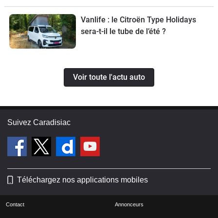
de ce break de chasse sera limitée à
70 exemplaires.
Vanlife : le Citroën Type Holidays
sera-t-il le tube de l’été ?
Voir toute l'actu auto
Suivez Caradisiac
Téléchargez nos applications mobiles
Contact
Annonceurs