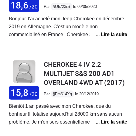
18,6
/20
Par
§Oli723rS
le 09/05/2020
Bonjour.J'ai acheté mon Jeep Cherokee en décembre
2019 en Allemagne. C'est un modèle non
commercialisé en France : Cherokee 2.2 Overland
Active Drive 2 (!!) de juillet 2017 avec 49 000 km.Il est
de couleur "Light Brownstone" (beige/doré métallisé)
avec l'intérieur en cuir blanc : une merveille !!Les
CHEROKEE 4 IV 2.2
équipements sont pléthoriques, le confort et la tenue
MULTIJET S&S 200 AD1
de route au top !!Une sono d'excellente qualité.Le
OVERLAND 4WD AT
(2017)
confort est royal, la qualité de conduite est
exceptionnelle avec un bon amortissement, une bonne
15,8
/20
Par
§Fra614Xq
le 20/12/2019
insonorisation, une boîte auto allemande ZF
Friedrichshafen 9 rapports (idem Range Rover
Bientôt 1 an passé avec mon Cherokee, que du
Evoque) au top et un moteur italien Fiat MultiJet 2.2 de
bonheur !Il totalise aujourd'hui 28000 km sans aucun
200 chevaux très puissant et coupleux qui permet
problème. Je m'en sers essentiellement pour tracter un
d'excellentes reprises. Le châssis italien est très sain :
van à 2 chevaux ou un bateau vers l'Espagne.Avec le