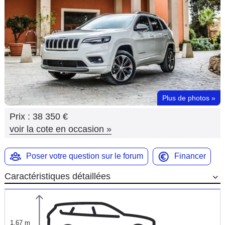
Flottes
Auto
Services
Forum
Plus de photos
»
Moto
Prix :
38 350 €
Marques
voir la cote en occasion
»
Poser votre question sur le forum
Financer
Caractéristiques détaillées
1,67 m