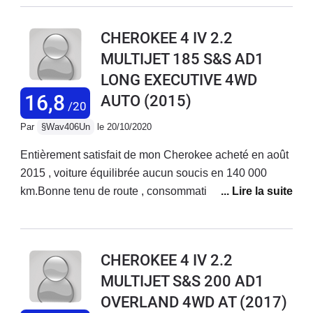
auquel il est facile de prendre gout ( sièges avt et
volant chauffant, clim des sieges avt, coffre elec,
CHEROKEE 4 IV 2.2
enregistrement position de conduite...)Coté conduite ça
MULTIJET 185 S&S AD1
reste du diesel mais les 200 cv sont pratique pour
LONG EXECUTIVE 4WD
emmener le poids du bison des Appalaches.
16,8
AUTO
(2015)
/20
Par
§Wav406Un
le 20/10/2020
Entièrement satisfait de mon Cherokee acheté en août
2015 , voiture équilibrée aucun soucis en 140 000
km.Bonne tenu de route , consommation maîtrisée 7
litres 7,5 litres selon type de route , véhicule spacieux
,Un bon compromis gabarit entre les très gros et les
suv compact. Gros succès au USA , peu diffusé en
CHEROKEE 4 IV 2.2
Europe cela une voiture originale , agréable et
MULTIJET S&S 200 AD1
raisonnable.
OVERLAND 4WD AT
(2017)