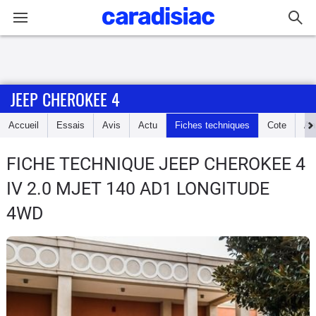
Connexion / Inscription
JEEP CHEROKEE 4
Accueil
Accueil
Essais
Avis
Actu
Fiches techniques
Cote
An
Actu
FICHE TECHNIQUE JEEP CHEROKEE 4
Essais
IV 2.0 MJET 140 AD1 LONGITUDE
Guide
4WD
d'achat
Electriques
Utilitaires