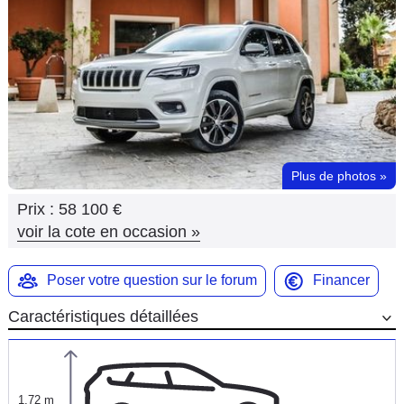
Flottes
Auto
Services
Forum
Plus de photos
»
Moto
Prix :
58 100 €
Marques
voir la cote en occasion
»
Poser votre question sur le forum
Financer
Caractéristiques détaillées
1,72 m