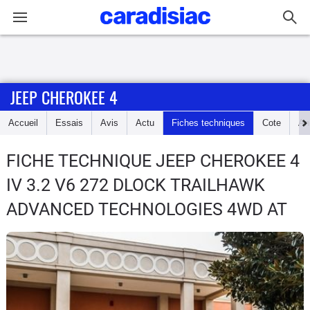
Connexion / Inscription
JEEP CHEROKEE 4
Accueil
Accueil
Essais
Avis
Actu
Fiches techniques
Cote
An
Actu
FICHE TECHNIQUE JEEP CHEROKEE 4
Essais
IV 3.2 V6 272 DLOCK TRAILHAWK
Guide
ADVANCED TECHNOLOGIES 4WD AT
d'achat
Electriques
Utilitaires