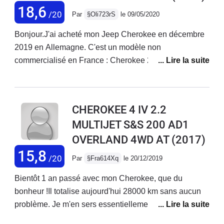
18,6
/20
Par
§Oli723rS
le 09/05/2020
Bonjour.J'ai acheté mon Jeep Cherokee en décembre
2019 en Allemagne. C'est un modèle non
commercialisé en France : Cherokee 2.2 Overland
Active Drive 2 (!!) de juillet 2017 avec 49 000 km.Il est
de couleur "Light Brownstone" (beige/doré métallisé)
avec l'intérieur en cuir blanc : une merveille !!Les
CHEROKEE 4 IV 2.2
équipements sont pléthoriques, le confort et la tenue
MULTIJET S&S 200 AD1
de route au top !!Une sono d'excellente qualité.Le
OVERLAND 4WD AT
(2017)
confort est royal, la qualité de conduite est
exceptionnelle avec un bon amortissement, une bonne
15,8
/20
Par
§Fra614Xq
le 20/12/2019
insonorisation, une boîte auto allemande ZF
Friedrichshafen 9 rapports (idem Range Rover
Bientôt 1 an passé avec mon Cherokee, que du
Evoque) au top et un moteur italien Fiat MultiJet 2.2 de
bonheur !Il totalise aujourd'hui 28000 km sans aucun
200 chevaux très puissant et coupleux qui permet
problème. Je m'en sers essentiellement pour tracter un
d'excellentes reprises. Le châssis italien est très sain :
van à 2 chevaux ou un bateau vers l'Espagne.Avec le