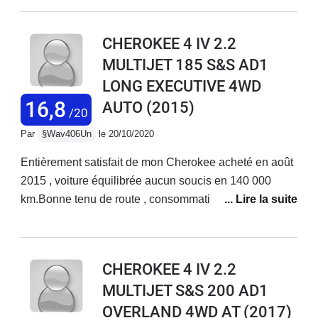
auquel il est facile de prendre gout ( sièges avt et
volant chauffant, clim des sieges avt, coffre elec,
CHEROKEE 4 IV 2.2
enregistrement position de conduite...)Coté conduite ça
MULTIJET 185 S&S AD1
reste du diesel mais les 200 cv sont pratique pour
LONG EXECUTIVE 4WD
emmener le poids du bison des Appalaches.
16,8
AUTO
(2015)
/20
Par
§Wav406Un
le 20/10/2020
Entièrement satisfait de mon Cherokee acheté en août
2015 , voiture équilibrée aucun soucis en 140 000
km.Bonne tenu de route , consommation maîtrisée 7
litres 7,5 litres selon type de route , véhicule spacieux
,Un bon compromis gabarit entre les très gros et les
suv compact. Gros succès au USA , peu diffusé en
CHEROKEE 4 IV 2.2
Europe cela une voiture originale , agréable et
MULTIJET S&S 200 AD1
raisonnable.
OVERLAND 4WD AT
(2017)