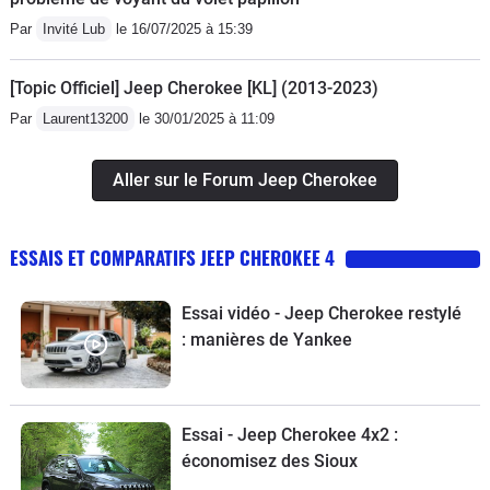
!!J'avais déjà eu l'occasion de tester ce véhicule en
Par
Invité Lub
le 16/07/2025 à 15:39
tant que véhicule de courtoisie (Cherokee 2.0 MultiJet
Longitude BVM 2014 et Cherokee 2.0 Limited BVA
[Topic Officiel] Jeep Cherokee [KL] (2013-2023)
2016) : je les avais déjà trouvés au top !!! Mais en
Par
Laurent13200
le 30/01/2025 à 11:09
version Overland haut de gamme, c'est vraiment le
summum.En conclusion, je dirais que c'est un véhicule
Aller sur le Forum Jeep Cherokee
qui cache bien son jeu. Sous son apparence sage
mais décalé, il cache des merveilles de technologie et
de confort, le tout avec une performance mécanique
ESSAIS ET COMPARATIFS JEEP CHEROKEE 4
excellente. Si vous préférez rouler en Qashqai, Tiguan
ou Kadjar c'est votre choix, mais sachez que vous
Essai vidéo - Jeep Cherokee restylé
passez à côté de quelque chose ;-) !!J'espère que la
: manières de Yankee
fiabilité sera au rendez-vous et que je pourrai en
profiter encore longtemps.
Essai - Jeep Cherokee 4x2 :
économisez des Sioux