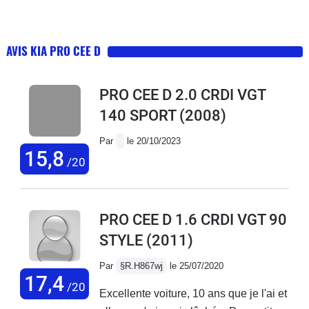
AVIS KIA PRO CEE D
PRO CEE D 2.0 CRDI VGT
140 SPORT
(2008)
Par
le 20/10/2023
15,8
/20
PRO CEE D 1.6 CRDI VGT 90
STYLE
(2011)
Par
§R.H867wj
le 25/07/2020
17,4
/20
Excellente voiture, 10 ans que je l'ai et