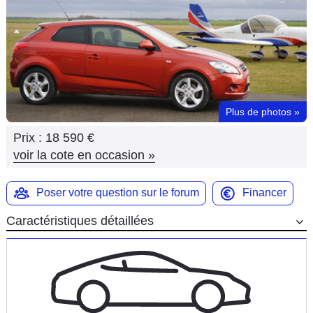
Flottes
Auto
Services
Forum
Plus de photos
»
Prix :
18 590 €
Moto
voir la cote en occasion
»
Marques
Poser votre question sur le forum
Financer
Caractéristiques détaillées