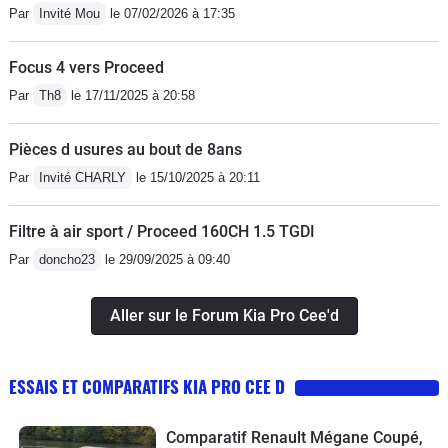
filtres gasoil / pollens / air.Coût
Par
Invité Mou
le 07/02/2026 à 17:35
d'assurance / an : 380€ en tout risques
bonus 50 avec assistance 0 kms
Focus 4 vers Proceed
inclus et conducteur
Par
Th8
le 17/11/2025 à 20:58
secondaire.Véhicule peut commun et
assez rare sur nos routes, dommage
Pièces d usures au bout de 8ans
car ses qualités sont nombreuses en
Par
Invité CHARLY
le 15/10/2025 à 20:11
comparaison avec des équivalences
chez d'autres marques, très bien
Filtre à air sport / Proceed 160CH 1.5 TGDI
équipés de série et à un tarif extra
Par
doncho23
le 29/09/2025 à 09:40
(22500 € au catalogue, hors
négociation).
Aller sur le Forum Kia Pro Cee'd
ESSAIS ET COMPARATIFS KIA PRO CEE D
Comparatif Renault Mégane Coupé,