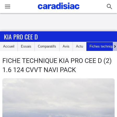
Connexion / Inscription
KIA PRO CEE D
Accueil
Accueil
Essais
Comparatifs
Avis
Actu
Fiches technique
Actu
FICHE TECHNIQUE KIA PRO CEE D
(2)
Essais
1.6 124 CVVT NAVI PACK
Guide
d'achat
Electriques
Utilitaires