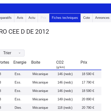
paratifs
Avis
Actu
Prix
Fiches techniques
Cote
Annonces
RO CEE D DE 2012
Trier
ortes
Energie
Boite
CO2
Prix
(g/km)
3
Ess.
Mécanique
146 (nedc)
18 590 €
3
Ess.
Mécanique
146 (nedc)
17 790 €
3
Ess.
Mécanique
146 (nedc)
18 590 €
3
Ess.
Mécanique
149 (nedc)
20 890 €
3
Dies.
Mécanique
118 (nedc)
20 790 €