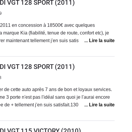
RDI VGT 128 SPORT
(2011)
9
n 2011 en concession à 18500€ avec quelques
marque Kia (fiabilité, tenue de route, confort etc), je
r maintenant tellement j'en suis satisfait. C'est mon
lques petites avaries mineures (défauts tous pris en
sans négociation) : système anti-pincement des mains
 de clim (fuite), 1 roulement de roue, je n'ai aucun
RDI VGT 128 SPORT
(2011)
voyant fugitif ou autre.Pas de bruits suspects ni de
8
 bord et autres comme j'ai pu le lire, le cuir que
n est presque comme neuf.Les plastiques sont de bonnes
r de cette auto après 7 ans de bon et loyaux services.
tiques moussés (porte, tableau de bord), les
ne 3 porte n'est pas l'idéal sans quoi je l'aurai encore
t bons, sans être excellent.Changement des pneus par
 de + tellement j'en suis satisfait.130 000 Km de pur
e de route métamorphosée et très agréable (le
 ou alors ultra minime et pris en garantie.Tous les
ie de la gamme Ceed), elle ne donne plus la sensation
s allé faire l'entretient m'ont tenu le même discourt, ce
ite 6 vitesses est très précise et douce, les rapports
 increvable et j'aurai j'en suis persuadé faire encore
RDI VGT 115 VICTORY
(2010)