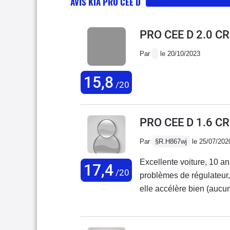
AVIS KIA PRO CEE D
PRO CEE D 2.0 C
Par
le 20/10/2023
15,8
/20
PRO CEE D 1.6 CR
Par
§R.H867wj
le 25/07/202
Excellente voiture, 10 an
17,4
/20
problèmes de régulateur,
elle accélère bien (aucu
Une bonne voiture fiable
contre, le concessionnair
y retourner 3 fois pour m