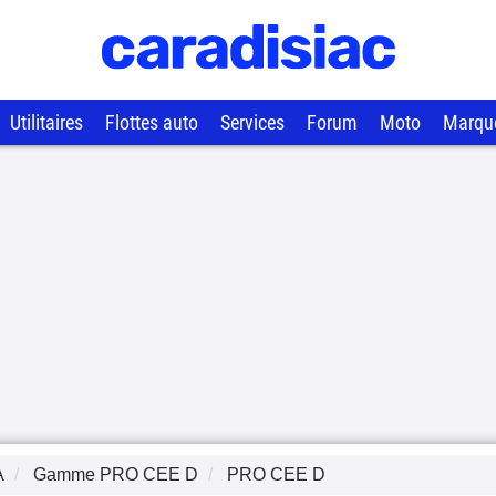
Utilitaires
Flottes auto
Services
Forum
Moto
Marqu
A
Gamme
PRO CEE D
PRO CEE D