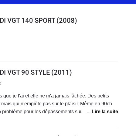
RDI VGT 140 SPORT
(2008)
DI VGT 90 STYLE
(2011)
0
s que je l'ai et elle ne m'a jamais lâchée. Des petits
 mais qui n'empiète pas sur le plaisir. Même en 90ch
n problème pour les dépassements sur nationales).
 et avec un desgin dont je ne me suis jamais lassé.Par
e kia n'est soit pas honnête, soit pas compétent. J'ai dû
on problème de régulateur et il n'a jamais réussi à le