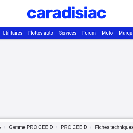
Utilitaires
Flottes auto
Services
Forum
Moto
Marqu
A
Gamme
PRO CEE D
PRO CEE D
Fiches technique