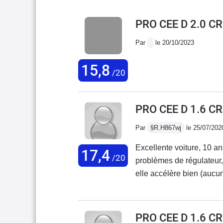
PRO CEE D 2.0 C
Par
le 20/10/2023
15,8
/20
PRO CEE D 1.6 CR
Par
§R.H867wj
le 25/07/202
Excellente voiture, 10 an
17,4
/20
problèmes de régulateur,
elle accélère bien (aucu
Une bonne voiture fiable
contre, le concessionnair
y retourner 3 fois pour m
PRO CEE D 1.6 C