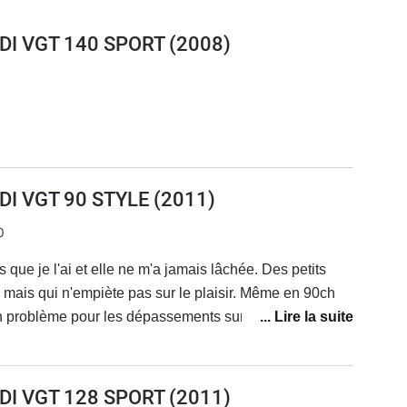
RDI VGT 140 SPORT
(2008)
DI VGT 90 STYLE
(2011)
0
s que je l'ai et elle ne m'a jamais lâchée. Des petits
 mais qui n'empiète pas sur le plaisir. Même en 90ch
n problème pour les dépassements sur nationales).
 et avec un desgin dont je ne me suis jamais lassé.Par
e kia n'est soit pas honnête, soit pas compétent. J'ai dû
on problème de régulateur et il n'a jamais réussi à le
RDI VGT 128 SPORT
(2011)