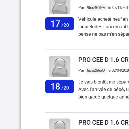
réparer.
Par
§tou461PV
le 07/11/201
Véhicule acheté neuf e
17
/20
inquiétudes concernant la 
pense ne pas m'en sépare
5ème véhicule.Hormis que
charge sous garantie et 
sur les vitres, condenseur
PRO CEE D 1.6 C
soucis avec, pas un seul 
Par
§ice266oO
le 02/04/201
craquements de tableau de
j’entretien 1 fois par a
Je vais bientôt me sépare
18
factures, pas mal de plas
/20
Avec l'arrivée de bébé, u
ajustement sont vraimen
bien gardé quelque année
des pneus "sport" = tenu
bonheur, jamais de soucis
reproche lors de la sort
garagistes chez qui je sui
d'écraser les pneus.La bo
modéle avec ce moteur est
PRO CEE D 1.6 C
passent plus qu'aisément
autant de kilomêtre san