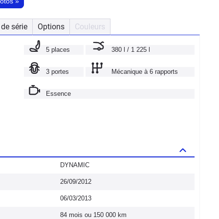
hotos
»
de série
Options
Couleurs
5 places
380 l / 1 225 l
3 portes
Mécanique à 6 rapports
Essence
DYNAMIC
26/09/2012
06/03/2013
84 mois ou 150 000 km