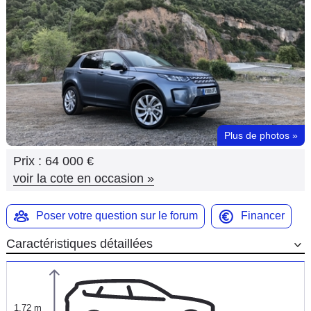
Flottes
Auto
Services
Forum
Plus de photos
»
Moto
Prix :
64 000 €
Marques
voir la cote en occasion
»
Poser votre question sur le forum
Financer
Caractéristiques détaillées
1,72 m