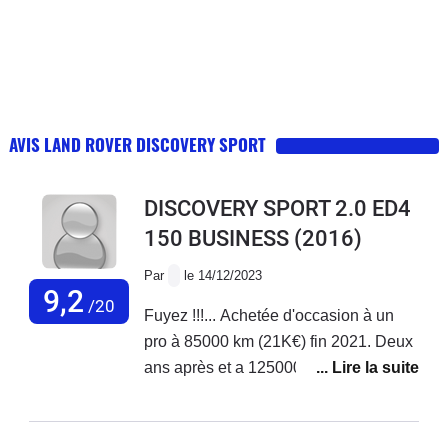
AVIS LAND ROVER DISCOVERY SPORT
DISCOVERY SPORT 2.0 ED4
150 BUSINESS
(2016)
Par
le 14/12/2023
9,2
/20
Fuyez !!!... Achetée d'occasion à un
pro à 85000 km (21K€) fin 2021. Deux
ans après et a 125000 km, la chaine
de distribution casse. La climatisation
avait cessé de fonctionner depuis cet
été (500 € de réparation prévus car