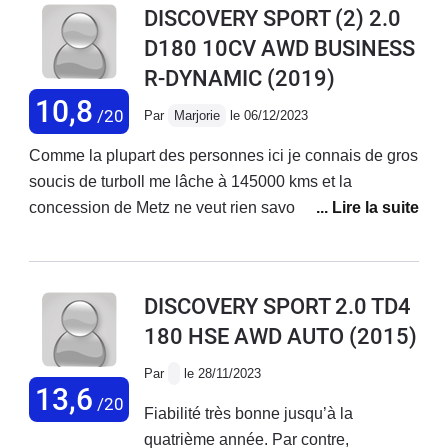
DISCOVERY SPORT (2) 2.0
seul el constructeur peut le faire ...). Le
D180 10CV AWD BUSINESS
constructeur me fait un devis de
R-DYNAMIC
(2019)
réparation (moteur à changer) pour
19000 € !!!... Plus cher que la voiture
10,8
/20
Par
Marjorie
le 06/12/2023
aujourd'hui. Le service SAV est
catastrophique et les gens ne sont pas
Comme la plupart des personnes ici je connais de gros
agréables... Je leur demande qui peut
soucis de turboIl me lâche à 145000 kms et la
payer une telle somme pour une
concession de Metz ne veut rien savoir alors que c’est
voiture aussi peu fiable et notoirement
un problème connu et récurent Par ailleurs dans mon
défectueuse (?). la nana me répond
contrat figure le prêt d’un véhicule … pensez vous!!! Il a
d'une manière hautaine "certaines
fallut que je me débrouille par moi-même Étant
DISCOVERY SPORT 2.0 TD4
personnes peuvent se le permettre
infirmière à domicile je ne peux me passer de voiture
180 HSE AWD AUTO
(2015)
monsieur...". ce qui revient à dire "pas
Honte à cette marqueSi j’avais lu les avis avant jamais
vous ..." Affligeant.
je ne me serai dirigée vers ce véhiculeUn seul mot :
Par
le 28/11/2023
fuyez !!!
13,6
/20
Fiabilité très bonne jusqu’à la
quatrième année. Par contre,