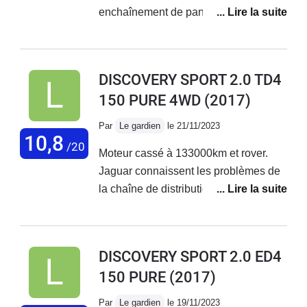
enchaînement de pannes
incompréhensible depuis deux ans
avec Remplacements répétées de
filtres de vanne EGR, remplacement
DISCOVERY SPORT 2.0 TD4
du turbo deux fois, remplacement de la
150 PURE 4WD
(2017)
chaîne de distribution et maintenant
Remplacements de l’arbre à cames et
Par
Le gardien
le 21/11/2023
de la partie haute de la chaîne de
10,8
/20
Moteur cassé à 133000km et rover.
distribution. Infernal ! Ce moteur diesel
Jaguar connaissent les problèmes de
180ch Ingénium de première
la chaîne de distribution. Arnaque
génération est extrêmement fragile. Il
faut en être conscient car ce n’est pas
Landrover qui va vous le dire.
DISCOVERY SPORT 2.0 ED4
150 PURE
(2017)
Par
Le gardien
le 19/11/2023