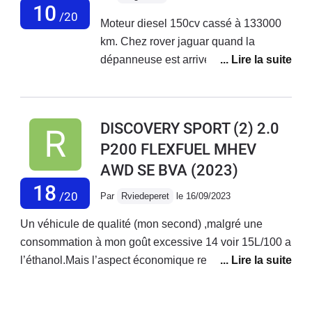
10
/20
Moteur diesel 150cv cassé à 133000
km. Chez rover jaguar quand la
dépanneuse est arrivée, petit sourire à
l'atelier " encore un de cassé c'est de
la merde !!"apparemment ce problème
est connu de leur part .Le moteur
DISCOVERY SPORT (2) 2.0
diesel 150 et 180cv casse après les
P200 FLEXFUEL MHEV
100 000. A ce prix ? ???
AWD SE BVA
(2023)
18
/20
Par
Rviedeperet
le 16/09/2023
Un véhicule de qualité (mon second) ,malgré une
consommation à mon goût excessive 14 voir 15L/100 a
l’éthanol.Mais l’aspect économique reste encore bon
comparé à un gazoil qui fait entre 9 et 10L.Le seul
bémol ,j’ai commandé ce véhicule en décembre 2021