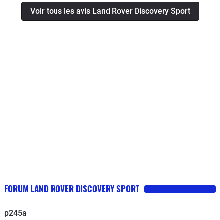
et livré en février 2023.Un concessionnaire à Toulouse
Voir tous les avis Land Rover Discovery Sport
(au top) qui a joué le jeux et m’a prêté un véhicule
.Rien a redire UN SERVICE DE QUALITÉ .Je prends
du plaisir à conduire ce véhicule.Le moteur 200cv a du
répondant , l’insonorisation et bonne et le confort
excellent .Une finition intérieure de qualité et on perçoit
une sensation de sécurité lorsque l’on voyage avec.Un
bon 4x4 familial avec de l’espace intérieur et un coffre
digne de ce nom.Pour finir sur la neige il est aussi
irréprochable.
FORUM LAND ROVER DISCOVERY SPORT
p245a