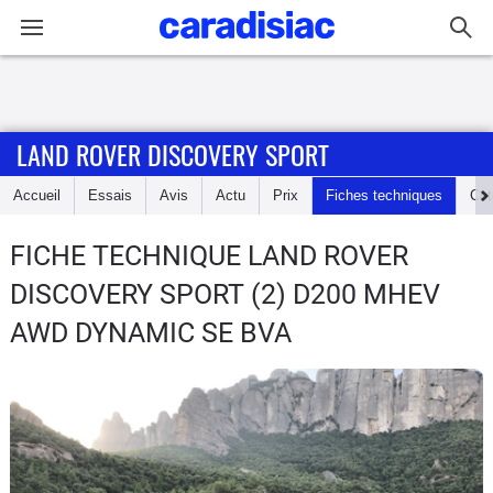
Connexion / Inscription
LAND ROVER DISCOVERY SPORT
Accueil
Accueil
Essais
Avis
Actu
Prix
Fiches techniques
Cot
Actu
FICHE TECHNIQUE LAND ROVER
Essais
DISCOVERY SPORT
(2) D200 MHEV
Guide
AWD DYNAMIC SE BVA
d'achat
Electriques
Utilitaires