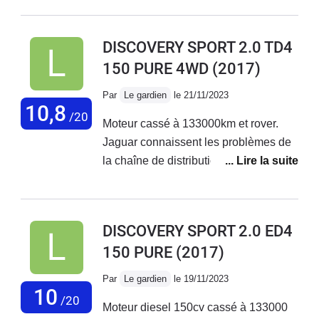
avec Remplacements répétées de
filtres de vanne EGR, remplacement
DISCOVERY SPORT 2.0 TD4
du turbo deux fois, remplacement de la
150 PURE 4WD
(2017)
chaîne de distribution et maintenant
Remplacements de l’arbre à cames et
Par
Le gardien
le 21/11/2023
de la partie haute de la chaîne de
10,8
/20
Moteur cassé à 133000km et rover.
distribution. Infernal ! Ce moteur diesel
Jaguar connaissent les problèmes de
180ch Ingénium de première
la chaîne de distribution. Arnaque
génération est extrêmement fragile. Il
faut en être conscient car ce n’est pas
Landrover qui va vous le dire.
DISCOVERY SPORT 2.0 ED4
150 PURE
(2017)
Par
Le gardien
le 19/11/2023
10
/20
Moteur diesel 150cv cassé à 133000