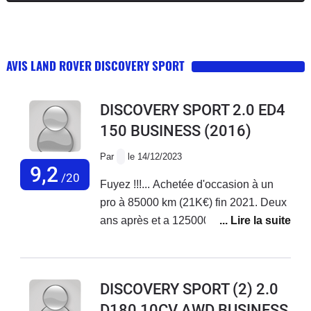
AVIS LAND ROVER DISCOVERY SPORT
DISCOVERY SPORT 2.0 ED4
150 BUSINESS
(2016)
Par
le 14/12/2023
9,2
/20
Fuyez !!!... Achetée d'occasion à un
pro à 85000 km (21K€) fin 2021. Deux
ans après et a 125000 km, la chaine
de distribution casse. La climatisation
avait cessé de fonctionner depuis cet
été (500 € de réparation prévus car
DISCOVERY SPORT (2) 2.0
seul el constructeur peut le faire ...). Le
D180 10CV AWD BUSINESS
constructeur me fait un devis de