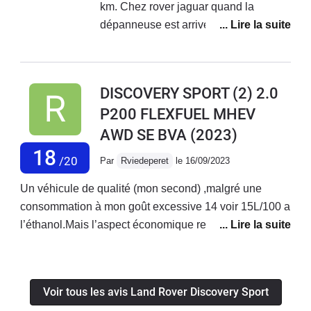
km. Chez rover jaguar quand la
dépanneuse est arrivée, petit sourire à
l'atelier " encore un de cassé c'est de
la merde !!"apparemment ce problème
est connu de leur part .Le moteur
DISCOVERY SPORT (2) 2.0
diesel 150 et 180cv casse après les
P200 FLEXFUEL MHEV
100 000. A ce prix ? ???
AWD SE BVA
(2023)
18
/20
Par
Rviedeperet
le 16/09/2023
Un véhicule de qualité (mon second) ,malgré une
consommation à mon goût excessive 14 voir 15L/100 a
l’éthanol.Mais l’aspect économique reste encore bon
comparé à un gazoil qui fait entre 9 et 10L.Le seul
bémol ,j’ai commandé ce véhicule en décembre 2021
et livré en février 2023.Un concessionnaire à Toulouse
Voir tous les avis Land Rover Discovery Sport
(au top) qui a joué le jeux et m’a prêté un véhicule