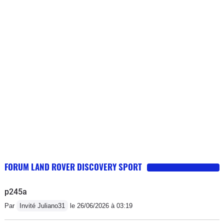
.Rien a redire UN SERVICE DE QUALITÉ .Je prends
du plaisir à conduire ce véhicule.Le moteur 200cv a du
répondant , l’insonorisation et bonne et le confort
excellent .Une finition intérieure de qualité et on perçoit
une sensation de sécurité lorsque l’on voyage avec.Un
bon 4x4 familial avec de l’espace intérieur et un coffre
digne de ce nom.Pour finir sur la neige il est aussi
irréprochable.
FORUM LAND ROVER DISCOVERY SPORT
p245a
Par
Invité Juliano31
le 26/06/2026 à 03:19