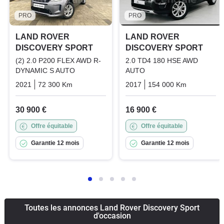
PRO
PRO
LAND ROVER
LAND ROVER
DISCOVERY SPORT
DISCOVERY SPORT
(2) 2.0 P200 FLEX AWD R-
2.0 TD4 180 HSE AWD
DYNAMIC S AUTO
AUTO
2021
72 300 Km
Automatique
Bicarburation_essence_bioeth
2017
154 000 Km
Automati
30 900 €
16 900 €
Offre équitable
Offre équitable
Garantie 12 mois
Garantie 12 mois
Toutes les annonces Land Rover Discovery Sport
d'occasion