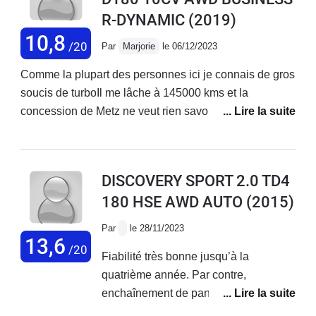
R-DYNAMIC
(2019)
réparation (moteur à changer) pour
19000 € !!!... Plus cher que la voiture
10,8
/20
Par
Marjorie
le 06/12/2023
aujourd'hui. Le service SAV est
catastrophique et les gens ne sont pas
Comme la plupart des personnes ici je connais de gros
agréables... Je leur demande qui peut
soucis de turboIl me lâche à 145000 kms et la
payer une telle somme pour une
concession de Metz ne veut rien savoir alors que c’est
voiture aussi peu fiable et notoirement
un problème connu et récurent Par ailleurs dans mon
défectueuse (?). la nana me répond
contrat figure le prêt d’un véhicule … pensez vous!!! Il a
d'une manière hautaine "certaines
fallut que je me débrouille par moi-même Étant
DISCOVERY SPORT 2.0 TD4
personnes peuvent se le permettre
infirmière à domicile je ne peux me passer de voiture
180 HSE AWD AUTO
(2015)
monsieur...". ce qui revient à dire "pas
Honte à cette marqueSi j’avais lu les avis avant jamais
vous ..." Affligeant.
je ne me serai dirigée vers ce véhiculeUn seul mot :
Par
le 28/11/2023
fuyez !!!
13,6
/20
Fiabilité très bonne jusqu’à la
quatrième année. Par contre,
enchaînement de pannes
incompréhensible depuis deux ans