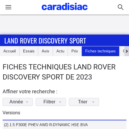
Connexion / Inscription
LAND ROVER DISCOVERY SPORT
Accueil
Accueil
Essais
Avis
Actu
Prix
Fiches techniques
Cot
Actu
FICHES TECHNIQUES LAND ROVER
Essais
DISCOVERY SPORT DE 2023
Guide
d'achat
Affiner votre recherche :
Année
Filtrer
Trier
Electriques
Versions
Utilitaires
(2) 1.5 P300E PHEV AWD R-DYNAMIC HSE BVA