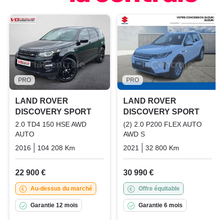
PRO
PRO
LAND ROVER
LAND ROVER
DISCOVERY SPORT
DISCOVERY SPORT
2.0 TD4 150 HSE AWD
(2) 2.0 P200 FLEX AUTO
AUTO
AWD S
2016
104 208 Km
Automatique
2021
Diesel
32 800 Km
Automatiq
22 900 €
30 990 €
Au-dessus du marché
Offre équitable
Garantie 12 mois
Garantie 6 mois