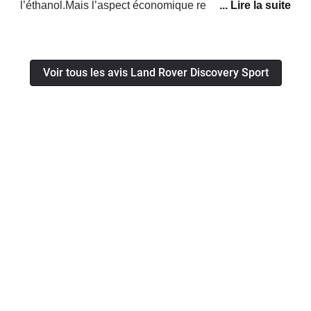
l’éthanol.Mais l’aspect économique reste encore bon
comparé à un gazoil qui fait entre 9 et 10L.Le seul
bémol ,j’ai commandé ce véhicule en décembre 2021
et livré en février 2023.Un concessionnaire à Toulouse
Voir tous les avis Land Rover Discovery Sport
(au top) qui a joué le jeux et m’a prêté un véhicule
.Rien a redire UN SERVICE DE QUALITÉ .Je prends
du plaisir à conduire ce véhicule.Le moteur 200cv a du
répondant , l’insonorisation et bonne et le confort
excellent .Une finition intérieure de qualité et on perçoit
une sensation de sécurité lorsque l’on voyage avec.Un
bon 4x4 familial avec de l’espace intérieur et un coffre
digne de ce nom.Pour finir sur la neige il est aussi
irréprochable.