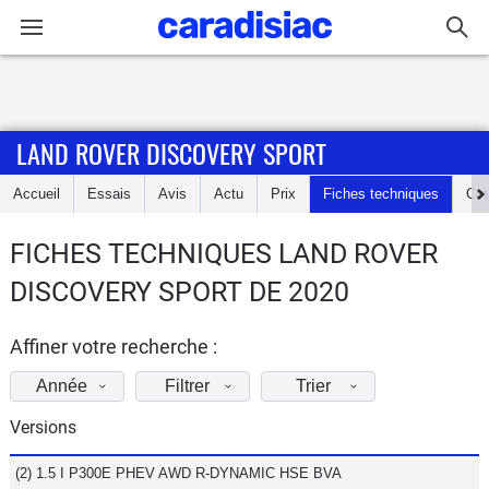
Connexion / Inscription
LAND ROVER DISCOVERY SPORT
Accueil
Accueil
Essais
Avis
Actu
Prix
Fiches techniques
Cot
Actu
FICHES TECHNIQUES LAND ROVER
Essais
DISCOVERY SPORT DE 2020
Guide
d'achat
Affiner votre recherche :
Année
Filtrer
Trier
Electriques
Versions
Utilitaires
(2) 1.5 I P300E PHEV AWD R-DYNAMIC HSE BVA