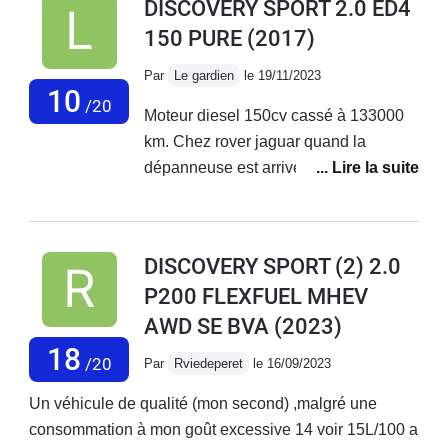
DISCOVERY SPORT 2.0 ED4
150 PURE
(2017)
Par
Le gardien
le 19/11/2023
10
/20
Moteur diesel 150cv cassé à 133000
km. Chez rover jaguar quand la
dépanneuse est arrivée, petit sourire à
l'atelier " encore un de cassé c'est de
la merde !!"apparemment ce problème
est connu de leur part .Le moteur
DISCOVERY SPORT (2) 2.0
diesel 150 et 180cv casse après les
P200 FLEXFUEL MHEV
100 000. A ce prix ? ???
AWD SE BVA
(2023)
18
/20
Par
Rviedeperet
le 16/09/2023
Un véhicule de qualité (mon second) ,malgré une
consommation à mon goût excessive 14 voir 15L/100 a