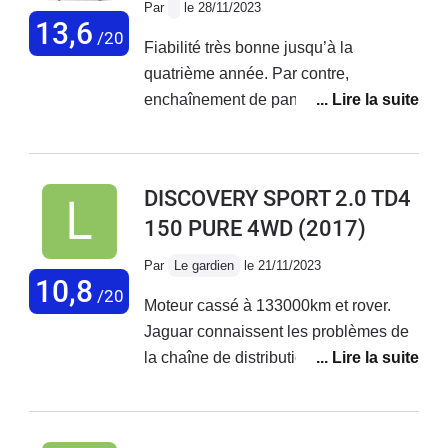
Par
le 28/11/2023
fuyez !!!
13,6
/20
Fiabilité très bonne jusqu’à la
quatrième année. Par contre,
enchaînement de pannes
incompréhensible depuis deux ans
avec Remplacements répétées de
filtres de vanne EGR, remplacement
DISCOVERY SPORT 2.0 TD4
du turbo deux fois, remplacement de la
150 PURE 4WD
(2017)
chaîne de distribution et maintenant
Remplacements de l’arbre à cames et
Par
Le gardien
le 21/11/2023
de la partie haute de la chaîne de
10,8
/20
Moteur cassé à 133000km et rover.
distribution. Infernal ! Ce moteur diesel
Jaguar connaissent les problèmes de
180ch Ingénium de première
la chaîne de distribution. Arnaque
génération est extrêmement fragile. Il
faut en être conscient car ce n’est pas
Landrover qui va vous le dire.