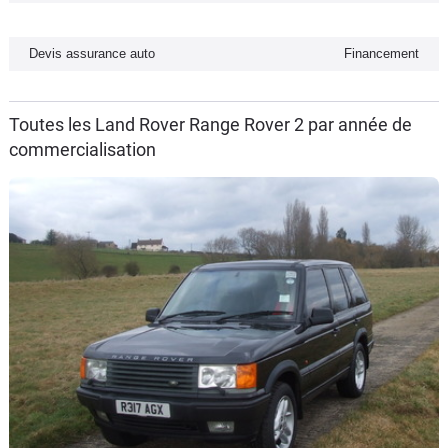
Flottes
Auto
Devis assurance auto
Financement
Services
Toutes les Land Rover Range Rover 2 par année de
commercialisation
Forum
Moto
Marques