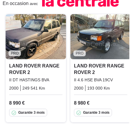
En occasion
avec
PRO
PRO
LAND ROVER RANGE
LAND ROVER RANGE
ROVER 2
ROVER 2
II DT HASTINGS BVA
II 4.6 HSE BVA 19CV
2000
249 541 Km
Automatique
2000
Diesel
193 000 Km
Automati
8 990 €
8 980 €
Garantie 3 mois
Garantie 3 mois