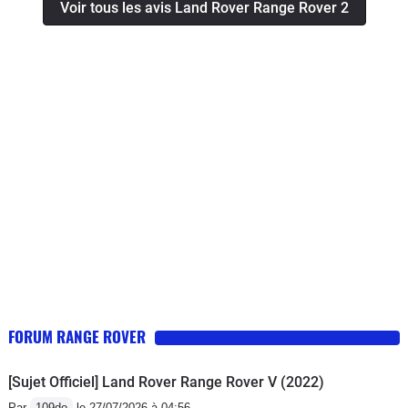
Voir tous les avis Land Rover Range Rover 2
HS,j'ai changer le radiateur eau qui à
explosé (plastique sur le dessus) j'ai
posé un radiateur modifié par un
réparateur d'Alés qui remplace le
dessus par une plaque d'alu. J'en ai
profité pour changer joint de culasse et
visco coupleur qui etait fatigué. Depuis
tout va bien je traverse l'Espagne en
plein été à plus de 140 sans que le
moteur ne présente de surchauffe. Je
vais refaire le compresseur de
suspension car il est long à charger le
reservoir. Au point de vue suspension
j'ai toujours les origines et je fait
FORUM RANGE ROVER
beaucoup de pistes sans casse.
[Sujet Officiel] Land Rover Range Rover V (2022)
Par
109do
le 27/07/2026 à 04:56