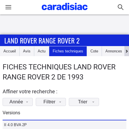
Connexion / Inscription
LAND ROVER RANGE ROVER 2
Accueil
Accueil
Avis
Actu
Fiches techniques
Cote
Annonces
Actu
FICHES TECHNIQUES LAND ROVER
Essais
RANGE ROVER 2 DE 1993
Guide
d'achat
Affiner votre recherche :
Année
Filtrer
Trier
Electriques
Versions
Utilitaires
II 4.0 BVA 2P