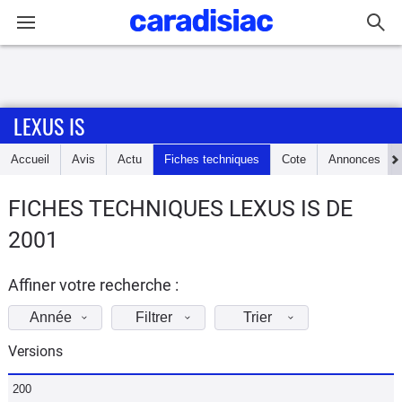
Connexion / Inscription
LEXUS IS
Accueil
Accueil
Avis
Actu
Fiches techniques
Cote
Annonces
Actu
FICHES TECHNIQUES LEXUS IS DE
Essais
2001
Guide
d'achat
Affiner votre recherche :
Année
Filtrer
Trier
Electriques
Versions
Utilitaires
200