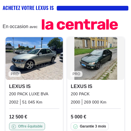
ACHETEZ VOTRE LEXUS IS
En occasion
avec
PRO
PRO
LEXUS IS
LEXUS IS
200 PACK LUXE BVA
200 PACK
2002
51 045 Km
Automatique
2000
Essence
269 000 Km
Manuelle
12 500 €
5 000 €
Offre équitable
Garantie 3 mois