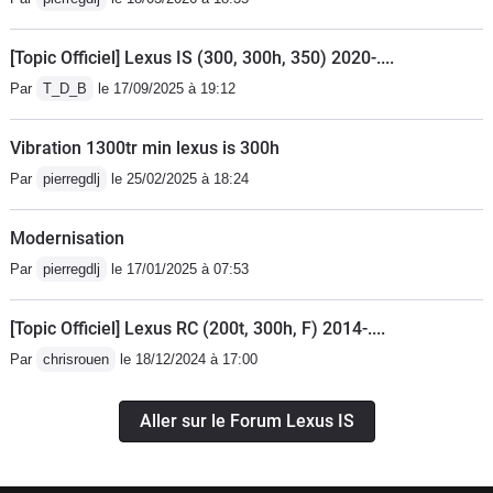
conso dissuasive en ville mais bon c'est ça aussi de
rouler différent!Foncez!
[Topic Officiel] Lexus IS (300, 300h, 350) 2020-....
Par
T_D_B
le 17/09/2025 à 19:12
Vibration 1300tr min lexus is 300h
Par
pierregdlj
le 25/02/2025 à 18:24
Modernisation
Par
pierregdlj
le 17/01/2025 à 07:53
[Topic Officiel] Lexus RC (200t, 300h, F) 2014-....
Par
chrisrouen
le 18/12/2024 à 17:00
Aller sur le Forum Lexus IS