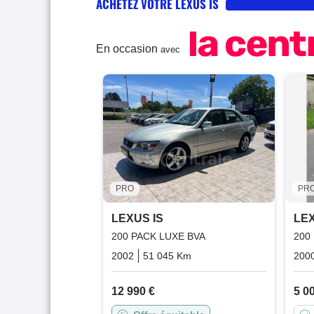
ACHETEZ VOTRE LEXUS IS
En occasion
avec
PRO
PR
LEXUS IS
LEX
200 PACK LUXE BVA
200
2002
51 045 Km
Automatique
Essence
200
12 990 €
5 0