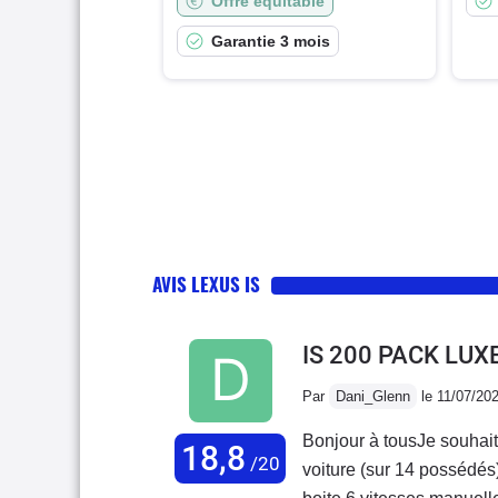
Offre équitable
Garantie 3 mois
AVIS LEXUS IS
IS 200 PACK LUX
Par
Dani_Glenn
le 11/07/20
Bonjour à tousJe souhait
18,8
/20
voiture (sur 14 possédé