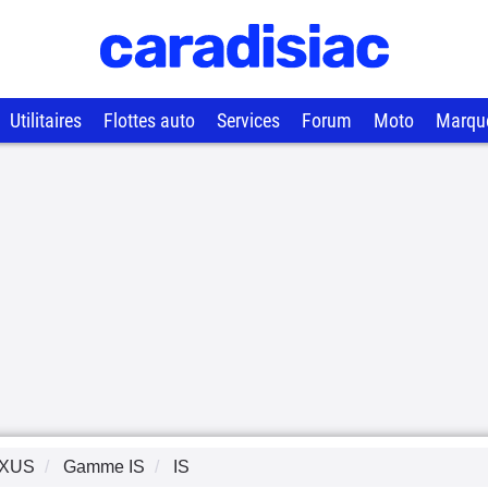
Utilitaires
Flottes auto
Services
Forum
Moto
Marqu
XUS
Gamme
IS
IS