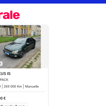
O
US IS
 PACK
0
269 000 Km
Manuelle
Essence
00 €