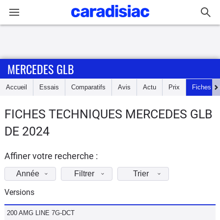
Connexion / Inscription
MERCEDES GLB
Accueil
Accueil
Essais
Comparatifs
Avis
Actu
Prix
Fiches te
Actu
FICHES TECHNIQUES MERCEDES GLB
Essais
DE 2024
Guide
d'achat
Affiner votre recherche :
Année
Filtrer
Trier
Electriques
Versions
Utilitaires
200 AMG LINE 7G-DCT