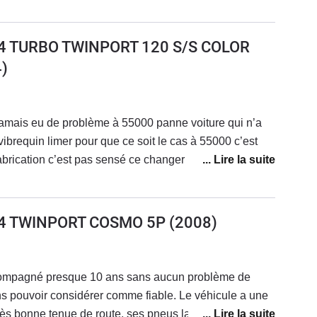
uite à un défaut générique. La voiture tient très bien la
agit d'une version 3 portes correspondant parfaitement à
telligents " chez Opel ont décidé de supprimer les
1.4 TURBO TWINPORT 120 S/S COLOR
nouvelle Corsa 2022 , 5 portes n'est plus qu'une
)
ar Opel.
amais eu de problème à 55000 panne voiture qui n’a
vibrequin limer pour que ce soit le cas à 55000 c’est
abrication c’est pas sensé ce changer bref pièce qui
’euros mais attention Opel ne l’a produit plus alors que
 solution que Opel m’a trouver changer le bloque moteur
franchement c’est abusé si une personne du groupe
1.4 TWINPORT COSMO 5P
(2008)
 aurais une solution je suis preneur merci
compagné presque 10 ans sans aucun problème de
ns pouvoir considérer comme fiable. Le véhicule a une
ès bonne tenue de route, ses pneus larges sont