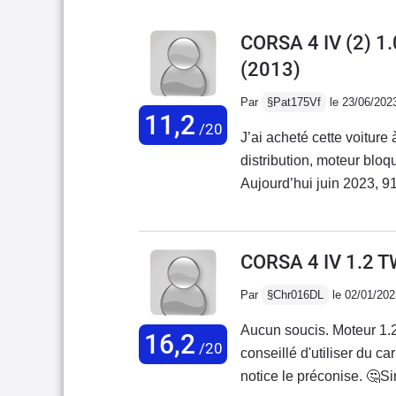
CORSA 4 IV (2) 
(2013)
Par
§Pat175Vf
le 23/06/202
11,2
/20
J’ai acheté cette voitur
distribution, moteur blo
Aujourd’hui juin 2023, 
1500€, aucune prise en 
série? Voiture à déconsei
réduit. Chère acquisition
CORSA 4 IV 1.2 
terminé l’achat d’une voi
Par
§Chr016DL
le 02/01/202
Aucun soucis. Moteur 1.2 
16,2
/20
conseillé d'utiliser du c
notice le préconise. 🤔S