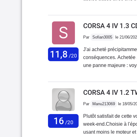
rassurants. Elle est très 
est ferme ce qui est com
tableau de bord ont bien 
CORSA 4 IV 1.3 
versions boites automat
Par
Sofian3005
le 21/06/20
termes de consommation
plus agressives.
J'ai acheté précipitammen
11,8
/20
conséquences. Achetée à
une panne majeure : voya
bougies), voyant antipol
majeure : un cardan a cé
chez Opel, transmission 
CORSA 4 IV 1.2 
(vidanges, disques et pla
Par
Manu213069
le 18/05/2
200€ en moins d'un an d'
voiture les yeux fermés.
Plutôt satisfait de cette
16
entretenue et bien traitée
/20
week-end.Choisie à l'ép
manque de reprise (moteur 
usant moins le moteur et 
des sièges médiocres et 