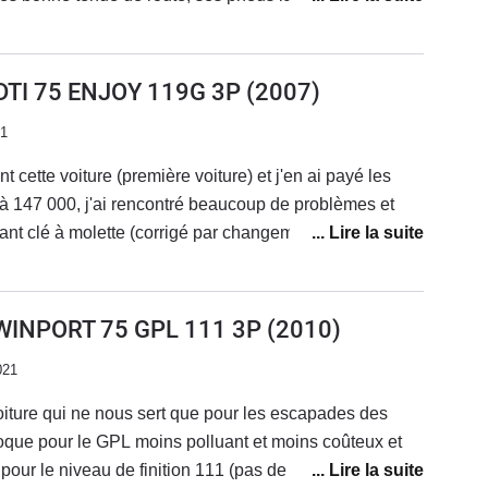
pratique en ville et très à l'aise en montagne. Le confort
mun aux allemandes je dirais. Les plastiques du
tenus au bout de 15 ans. Je regrette que les dernières
CDTI 75 ENJOY 119G 3P
(2007)
iques ne soient pas comparables à ce modèle en
21
 et performances. La gamme a évolué vers des coupes
t cette voiture (première voiture) et j'en ai payé les
 147 000, j'ai rencontré beaucoup de problèmes et
nt clé à molette (corrigé par changement des
lution (corrigé par nouvelle vanne EGR), et ma panne
dé lors d'un braquage pour faire demi-tour, remorquage
changée. Tout cela en plus de l'entretien classique
TWINPORT 75 GPL 111 3P
(2010)
quettes, pneus, les niveaux...) m'a coûté plus de 2
021
utilisation pour 20 000km. Moral : ne pas acheter sa
 Dans le cas où ce modèle roule (achetez-en une bien
 voiture qui ne nous sert que pour les escapades des
), elle est très pratique (petites dimensions) mais
oque pour le GPL moins polluant et moins coûteux et
trop faible pour le poids) et la finition enjoy laisse
pour le niveau de finition 111 (pas de choses inutiles
un son pas top mais très bonne première voiture SI