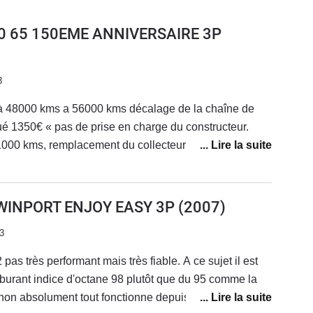
1.0 65 150EME ANNIVERSAIRE 3P
3
e à 48000 kms a 56000 kms décalage de la chaîne de
qué 1350€ « pas de prise en charge du constructeur.
91000 kms, remplacement du collecteur d’admission
charge constructeur.Suis-je tombé sur une mauvaise
ller, 3000€ de frais en 6 ans et pour un kilométrage
.Je déconseille fortement cette série. Pour moi c’est
TWINPORT ENJOY EASY 3P
(2007)
ture dans le groupe Stellantis. Citroen, Peugeot, Opel.
3
pas très performant mais très fiable. A ce sujet il est
arburant indice d'octane 98 plutôt que du 95 comme la
inon absolument tout fonctionne depuis 2007.Seule la