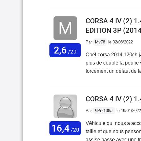
direction à été remplacé s
route et vire à plat.Il s'
mon utilisation. Hélas des "in
CORSA 4 IV (2) 
versions 3 portes. 😬La 
EDITION 3P
(2014
Peugeot 208 rebadgée p
Par
Mv78
le 02/08/2022
2,6
/20
Opel corsa 2014 120ch j
plus de couple la poulie 
forcément un défaut de f
coûte une cinquantaine d
la voiture n’a que 8 ans
seul solution la blague 
CORSA 4 IV (2) 
Opel voit mon message et
Par
§Pr2138ai
le 19/01/2022
cordialement
Véhicule qui nous a ac
16,4
/20
taille et que nous penso
assise basse avec une tr