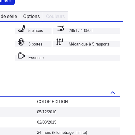
hotos
»
de série
Options
Couleurs
5 places
285 l / 1 050 l
3 portes
Mécanique à 5 rapports
Essence
COLOR EDITION
05/12/2010
02/03/2015
24 mois (kilométrage illimité)