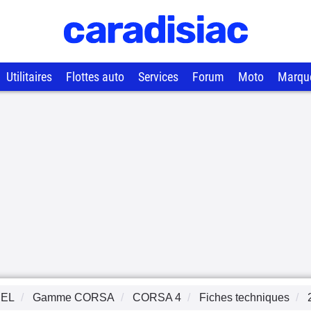
Utilitaires
Flottes auto
Services
Forum
Moto
Marqu
EL
Gamme
CORSA
CORSA 4
Fiches techniques