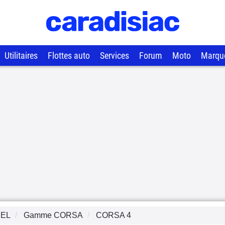
Utilitaires
Flottes auto
Services
Forum
Moto
Marqu
EL
Gamme
CORSA
CORSA 4