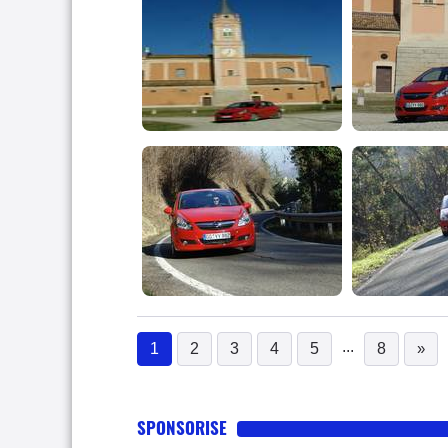
...
1
2
3
4
5
8
»
(current)
SPONSORISE