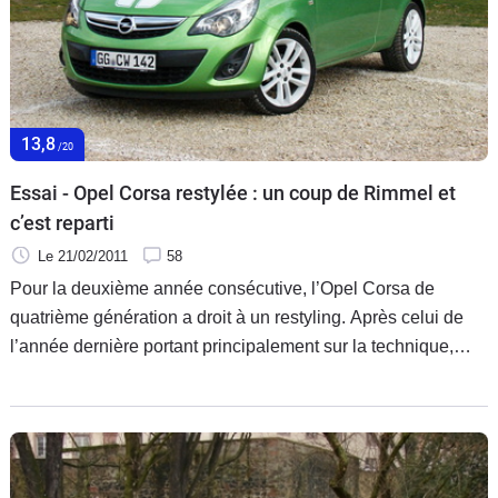
Flottes
Auto
Services
13,8
/20
Forum
Essai - Opel Corsa restylée : un coup de Rimmel et
c’est reparti
Moto
Le 21/02/2011
58
Marques
Pour la deuxième année consécutive, l’Opel Corsa de
quatrième génération a droit à un restyling. Après celui de
l’année dernière portant principalement sur la technique,
Opel s’attaque aujourd’hui à l’esthétique.