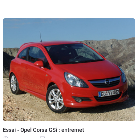
mécontent de ma Corsa, moi…". L'autre : "Ah bah tiens,
puisque t'en parles, moi je viens de m'offrir la nouvelle !". Le
premier : "Arrête, tu déconnes… Tu vas en avoir une plus
belle que moi ! Misère… T'es venu avec ?". L'autre : "Oui
regarde !". Le premier : "Oh oh ! Tu me fais marcher, c'est
l'ancienne… T'es pas drôle !" L'autre : "Ben non je te jure
c'est la nouvelle…" (Silence…)
Essai - Opel Corsa GSi : entremet