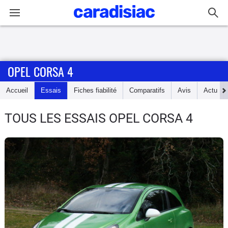
Connexion / Inscription
OPEL CORSA 4
Accueil
Accueil
Essais
Fiches fiabilité
Comparatifs
Avis
Actu
Actu
TOUS LES ESSAIS OPEL CORSA 4
Essais
Guide
d'achat
Electriques
Utilitaires