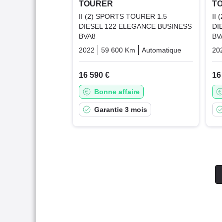
TOURER
T
II (2) SPORTS TOURER 1.5
II
DIESEL 122 ELEGANCE BUSINESS
DI
BVA8
BV
2022
59 600 Km
Automatique
Diesel
20
16 590 €
16
Bonne affaire
Garantie 3 mois