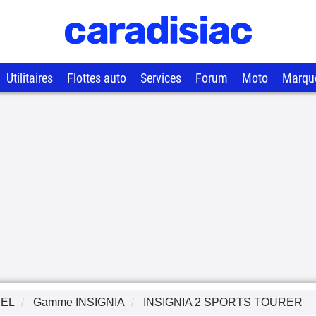
Utilitaires
Flottes auto
Services
Forum
Moto
Marqu
EL
Gamme
INSIGNIA
INSIGNIA 2 SPORTS TOURER