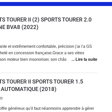
TS TOURER II (2) SPORTS TOURER 2.0
INE BVA8
(2022)
nte et extrêmement confortable, précision j'ai l'a GS
eté en concession française.Grace a ses vitres
 son moteur bien insonoriser, son châssis Flexride (
 et les siège AGR en cuir ( chauffants, ventilés,
on évolue dans un habitacle classique et feutrer. un
que le moindre trajet devient un plaisir malgré les jantes
TS TOURER II SPORTS TOURER 1.5
Le coffre est immense avec l'ouverture main libre
E AUTOMATIQUE
(2018)
 pratiqueLa sono Bose est au top aussi, bref un achat
dans sa catégorie qui en fait l'une des moins cher et des
20
t négatif a mon gout est l'écran qui reste un peu petit
offre généreux qu'il faut néanmoins apprendre à gérer
e année, mais c'est normal car conçu en 2016 a la base