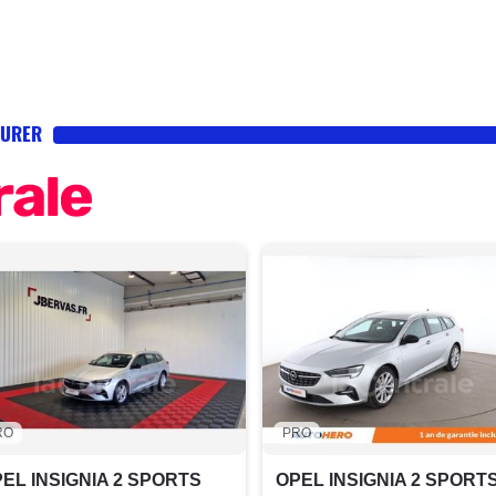
OURER
RO
PRO
EL INSIGNIA 2 SPORTS
OPEL INSIGNIA 2 SPORT