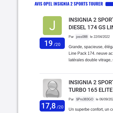
AVIS OPEL INSIGNIA 2 SPORTS TOURER
INSIGNIA 2 SPOR
DIESEL 174 GS L
Par
joss088
le 22/04/2022
19
/20
Grande, spacieuse, éléga
Line Pack 174. neuve ach
latérales double vitrage,
suspension pilotée 3 mode
massants et a mémoire ) 
confort impérial qui fait 
INSIGNIA 2 SPOR
en 20 pouces.(245/35/20)
TURBO 165 ELIT
électrique du hayon très
qui reste " raisonnable" 
Par
§Pro383GO
le 06/09/20
17,8
mieux équipéele seul poin
/20
Un superbe confort, un c
pour une voiture de cett