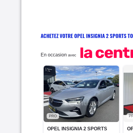
ACHETEZ VOTRE OPEL INSIGNIA 2 SPORTS T
En occasion
avec
PRO
P
OPEL INSIGNIA 2 SPORTS
OP