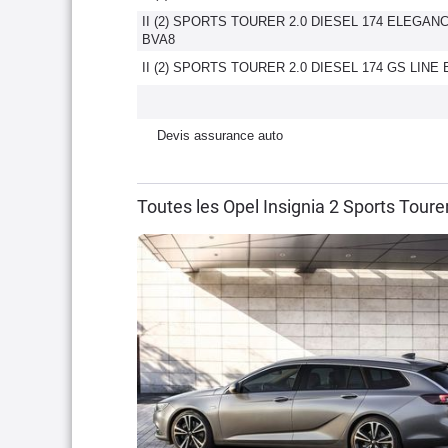
II (2) SPORTS TOURER 2.0 DIESEL 174 ELEGA
BVA8
II (2) SPORTS TOURER 2.0 DIESEL 174 GS LINE
Devis assurance auto
Toutes les Opel Insignia 2 Sports Tour