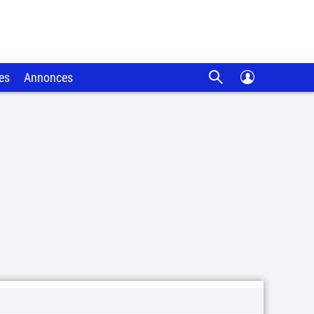
es
Annonces