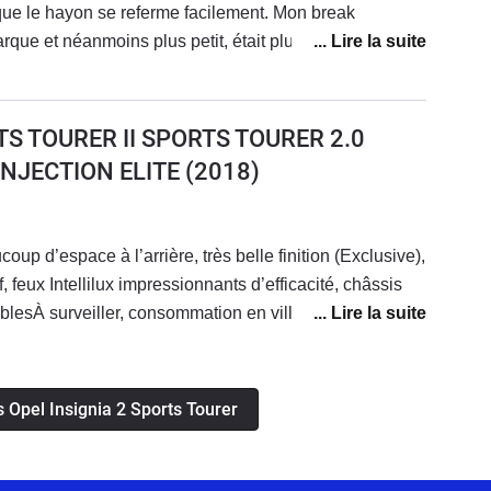
que le hayon se referme facilement. Mon break
ont nickel, la qualité de fabrication aussiLe moteur est
rque et néanmoins plus petit, était plus simple à
174 cv sont présent et on peu rouler aussi bien en mode
ilisé principalement pour de très longs trajets,+de 1500
let de gaz. Avec le pied léger sur route secondaire (
solument magnifique. Agrément de conduite,
cend sous les 5l/100.pour moi c'est mon meilleur achat
nducteur et passagers etc .... Attention cependant à ne
TS TOURER II SPORTS TOURER 2.0
 qui peut réserver des surprises dans les parkings avec
INJECTION ELITE
(2018)
s...Acheté à 23000kms il totalise à ce jour 34000 kms
oup d’espace à l’arrière, très belle finition (Exclusive),
 feux Intellilux impressionnants d’efficacité, châssis
blesÀ surveiller, consommation en ville, et diamètre de
facilitent pas les manœuvres, surtout dans les
oblème moteur/mécanique à signaler.
is Opel Insignia 2 Sports Tourer